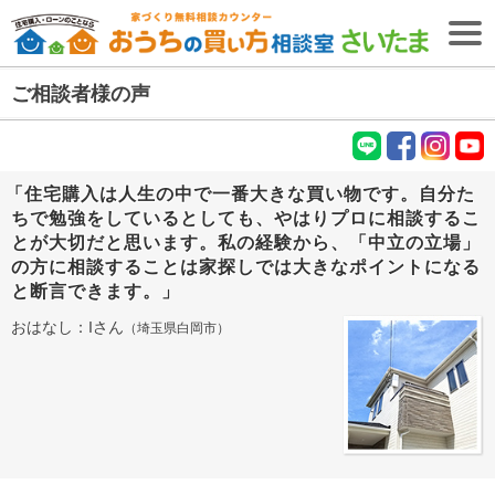
ご相談者様の声
無料相談予約
【無料・2026年8月9日開催】
失敗しない住宅購入・住宅ローンセミナー
LIN
fac
Inst
You
「住宅購入は人生の中で一番大きな買い物です。自分た
E
ebo
agr
tub
ＴＯＰ
ちで勉強をしているとしても、やはりプロに相談するこ
ok
am
e
とが大切だと思います。私の経験から、「中立の立場」
住宅購入専門
の方に相談することは家探しでは大きなポイントになる
ファイナンシャル
プランナー
紹介
(FP)
と断言できます。」
初めての
お客様へ
おはなし：Iさん
（埼玉県白岡市）
ファイナンシャル
プランナー
コラム
(FP)
ご相談の流れ
ご相談者様の声
ご相談エリア