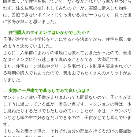
白岡エリアで住宅を探していて、なかなかこれという家が見つけら
れず、注文住宅の検討もしてみたのですが、実際に購入した物件
は、妥協できないポイントに引っ掛かる点が一つもなく、買った後
に後悔が無いと思いました。
― 住宅購入のタイミングはいかがでしたか？
子供が進学する小学校をどこにするかを決めてから、住宅を探し始
めようと決めていました。
さらに、入学前にまわりの環境にも慣れておきたかったので、最適
なタイミングに引っ越しまで進めることができ、大満足です。
また、住宅ローン減税やグリーン住宅ポイント制度も実施されてい
る時期の購入でもあったので、費用面でもたくさんのメリットがあ
りました。
― 実際に一戸建てで暮らしてみて良い点は？
マンションと違い子供が走りまわっても問題ないので、子どもが楽
しそうに過ごしている点が一番良い点です。マンションの時は、少
し跳ねたりするだけでもたしなめていましたが、今は、トランポリ
ンなども家の中で好きなだけできるので、子供がとても喜んでいま
す。
また、私と妻と子供と、それぞれ自分の部屋を持てるだけの部屋数