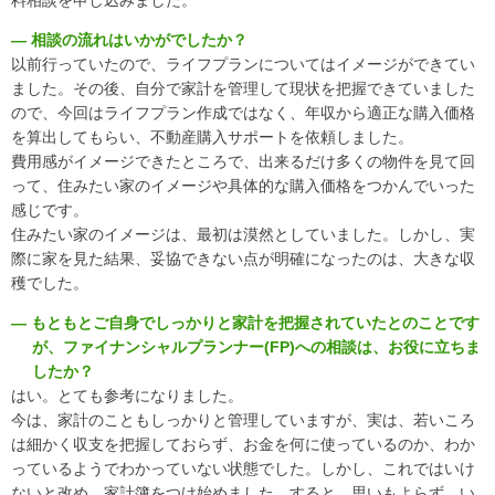
料相談を申し込みました。
― 相談の流れはいかがでしたか？
以前行っていたので、ライフプランについてはイメージができてい
LINE
facebook
Instagram
Youtube
ました。その後、自分で家計を管理して現状を把握できていました
ので、今回はライフプラン作成ではなく、年収から適正な購入価格
を算出してもらい、不動産購入サポートを依頼しました。
費用感がイメージできたところで、出来るだけ多くの物件を見て回
って、住みたい家のイメージや具体的な購入価格をつかんでいった
感じです。
住みたい家のイメージは、最初は漠然としていました。しかし、実
際に家を見た結果、妥協できない点が明確になったのは、大きな収
穫でした。
― もともとご自身でしっかりと家計を把握されていたとのことです
が、ファイナンシャルプランナー(FP)への相談は、お役に立ちま
したか？
はい。とても参考になりました。
今は、家計のこともしっかりと管理していますが、実は、若いころ
は細かく収支を把握しておらず、お金を何に使っているのか、わか
っているようでわかっていない状態でした。しかし、これではいけ
ないと改め、家計簿をつけ始めました。すると、思いもよらず、い