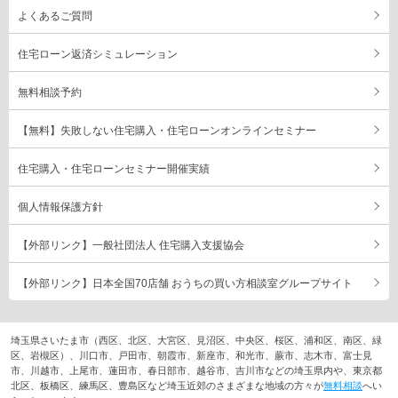
よくあるご質問
住宅ローン返済シミュレーション
無料相談予約
【無料】失敗しない住宅購入・住宅ローンオンラインセミナー
住宅購入・住宅ローンセミナー開催実績
個人情報保護方針
【外部リンク】一般社団法人 住宅購入支援協会
【外部リンク】日本全国70店舗 おうちの買い方相談室グループサイト
埼玉県さいたま市（西区、北区、大宮区、見沼区、中央区、桜区、浦和区、南区、緑
区、岩槻区）、川口市、戸田市、朝霞市、新座市、和光市、蕨市、志木市、富士見
市、川越市、上尾市、蓮田市、春日部市、越谷市、吉川市などの埼玉県内や、東京都
北区、板橋区、練馬区、豊島区など埼玉近郊のさまざまな地域の方々が
無料相談
へい