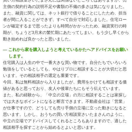
買い方相談室さいたまさんには関係ないところではありますが、売
主側の契約行為の説明不足や書類の不備の多さは気になりました。
また、融資に関しては、ネット銀行で借りることにしたため、担当
者が間に入ることができず、すべて自分で対応しました。住宅ロー
ンが確定するまで思ったよりも時間がかかったため、融資実行の時
期が、ちょうど3月末の繁忙期にあたってしまい、もう少し早くから
動き始めれば良かったと思いました。
― これから家を購入しようと考えているかたへアドバイスをお願い
します。
住宅購入は人生の中で一番大きな買い物です。自分たちでいろいろ
勉強をしているとしても、やはりプロに相談することが大切だと思
います。その相談相手の選定も重要です。
今回、私は無料相談から入りましたが、費用をかけても相談する価
値があると思っており、友人や後輩たちにもそう伝えています。
また、私の経験から、「中立の立場」の方に相談することは家探し
では大きなポイントになると断言できます。不動産会社は「営業」
が仕事ですので、どうしても売り手側の立場に立った動きになると
思います。しかし、おうちの買い方相談室さいたまさんのように、
中立の立場でアドバイスしてくれるところもありますので、適した
相談相手を探すことから始めるとよいと思います。