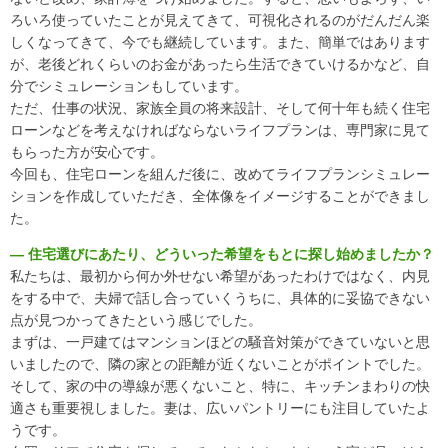
ろいろ使っていたことが見えてきて、可視化されるのがだんだん楽
しくなってきて、今でも継続しています。また、簡単ではあります
が、老後どれくらいのお金があったら生活できていけるかなど、自
分でシミュレーションもしています。
ただ、仕事の状況、家族全員の将来設計、そして何十年も続く住宅
ローンなどを考えなければならないライフプランは、専門家に見て
もらった方が安心です。
今回も、住宅ローンを組んだ後に、改めてライフプランシミュレー
ションを作成していただき、全体像をイメージすることができまし
た。
― 住宅選びにあたり、どういった希望をもとに探し始めましたか？
私たちは、最初から何か外せない希望があったわけではなく、内見
をする中で、夫婦で話し合っていくうちに、具体的に妥協できない
点が見つかってきたという感じでした。
まずは、一戸建てはマンションほどの騒音対策ができていないと思
いましたので、隣の家との距離が近くないことがポイントでした。
そして、家の中の導線が悪くないこと、特に、キッチンまわりの快
適さも重要視しました。妻は、広いパントリーにも注目していたよ
うです。