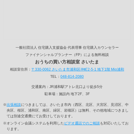
一般社団法人 住宅購入支援協会 代表理事 住宅購入カウンセラー
ファイナンシャルプランナー（FP）による無料相談
おうちの買い方相談室 さいたま
相談室住所：
〒330-0062 さいたま市浦和区仲町2-5-1 地下1階 Mio浦和
TEL：
048-814-2080
交通案内：JR浦和駅アトレ北口より徒歩5分
駐車場：施設内 地下2F、3F
※
出張相談
につきましては、さいたま市内（西区、北区、大宮区、見沼区、中
央区、桜区、浦和区、南区、緑区、岩槻区）は無料、その他地域につきまし
ては別途交通費にてお受けしております。
※オンライン会議システムを利用した
ビデオ通話でのご相談
も対応いたしてお
ります。