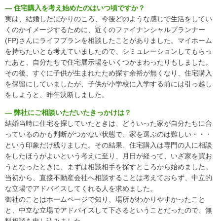
― 住宅購入を考え始めたのはいつ頃ですか？
マンガで見る「おうちの買い方相談室 さいたま」
実は、結婚したばかりのころ、今後どのような感じで生活をしてい
くのかイメージするために、近くのファイナンシャルプランナー
アクセス
(FP)さんにライフプランを相談したことがありました。マイホーム
会社概要
を持ちたいとも考えていましたので、シミュレーションしてもらっ
たあと、自分たちで住宅展示場をいくつかまわったりもしました。
ライフプラン
ご相談事例
その後、すぐに子供が生まれたため探す余裕が無くなり、住宅購入
を保留にしていましたが、子供が小学校に入学する前には引っ越し
よくあるご質問
をしようと、昨年決断しました。
住宅ローン返済シミュレーション
― 弊社にご相談いただいたきっかけは？
結婚当時に住宅を探していたときは、どういった家が自分たちに合
【外部リンク】一般社団法人 住宅購入支援協会
っているのかも判断がつかない状態で、家を選ぶのは難しい・・・
【外部リンク】日本全国70店舗 おうちの買い方相談室グループ
という印象だけ残りました。その結果、住宅購入は専門の人に相談
サイト
をしたほうがよいという考えに至り、月日が経って、いざ家を買お
うとなったときに、まずは相談相手を探すところから始めました。
当初から、直接不動産会社へ相談することは考えておらず、中立的
な立場でアドバイスしてくれる人を求めました。
御社のことはホームページで知り、場所がわかりやすかったこと
と、中立な立場でアドバイスして下さるということだったので、無