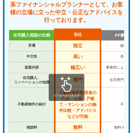
系ファイナンシャルプランナーとして、
お客
様の立場に立った中立・公正なアドバイスを
行っております。
当社
住宅購入相談の比較
FP事務所
独立
所属
独立
高い
中立性
高い
幅広い
提案内容
事務所により違
住宅購入、
専門
住宅専門では
リノベーションの知識
不動産免許取得者の
スクロールできます
ため、土地・戸建
不動産物件の紹介
不可
て・マンションの物
件比較・アドバイス
などが可能
無料
相談料
無料 or 有