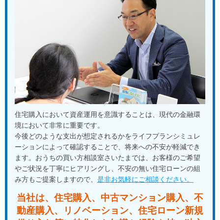
購入を決めることができました。また、担当者の人柄も良
く、気軽に何でも相談できたため、スムーズに住宅購入を
進めることができました。
★★★★★
髙橋慶司 様
お金の面で不安だったのですが、アドバイスを受けて無理
なくマイホームを購入することができました。ありがとう
ございます。
また、大変な時期にマスクまで送っていただきとても助か
りました。
住宅購入において資産運用を意識することは、現代の金融環
境において非常に重要です。
★★★★★
T Udagawa 様
今後どのような支出が想定されるかをライフプランシミュレ
大変お世話になりました。色々アドバイス頂き、お陰さま
ーションによって確認することで、将来への不安が軽減でき
で諦めていたマイホームを手入れる事ができました。あり
ます。おうちの買い方相談室さいたまでは、お客様のご希望
がとうございました。
やご状況を丁寧にヒアリングし、不安の無い住宅ローンの組
み方もご提案しますので、
是非お気軽にご相談ください。
もっと見る
当社は、住宅購入、中古マンション購入、不
動産購入、
リノベーション、住宅ローン新規