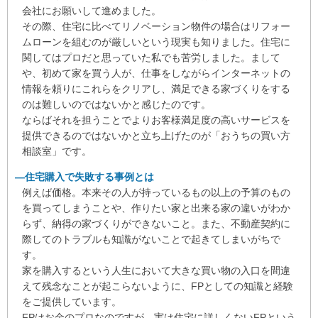
色々とお世話になりました。
会社にお願いして進めました。
その際、住宅に比べてリノベーション物件の場合はリフォー
★★★★★
筒井勇輔 様
ムローンを組むのが厳しいという現実も知りました。住宅に
大きな買い物になるので色々調べた結果、相談させていた
関してはプロだと思っていた私でも苦労しました。まして
だきました。結果は大満足です。
や、初めて家を買う人が、仕事をしながらインターネットの
売る側でも買う側でもないので、良いところはもちろん、
情報を頼りにこれらをクリアし、満足できる家づくりをする
悪いところもはっきりと言ってくれます。
のは難しいのではないかと感じたのです。
また、一部のHMさんとも繋がりがあり、とても良い担当
ならばそれを担うことでよりお客様満足度の高いサービスを
者の方を紹介してくれます。
提供できるのではないかと立ち上げたのが「おうちの買い方
まずは無料のセミナーに参加してみると良いです。その後
相談室」です。
は有料（他と比べると格安）にはなりますが、自身のライ
―住宅購入で失敗する事例とは
フプランの相談も実施してみるべきです。買う買わないは
例えば価格。本来その人が持っているもの以上の予算のもの
その後でも全然問題ないです。
を買ってしまうことや、作りたい家と出来る家の違いがわか
らず、納得の家づくりができないこと。また、不動産契約に
★★★★★
よごよご 様
際してのトラブルも知識がないことで起きてしまいがちで
一生に何度もある訳でない土地・建物購入。夫婦・家族の
す。
ライフプランに合わせて予算は幾らまでなのか現実を指摘
家を購入するという人生において大きな買い物の入口を間違
して頂けます。その中で品質も良く予算にマッチしたハウ
えて残念なことが起こらないように、FPとしての知識と経験
スメーカーを紹介して頂けます。結果的にはそのハウスメ
をご提供しています。
ーカーと契約を行い無事に引き渡しも完了しコンパクトな
FPはお金のプロなのですが、実は住宅に詳しくないFPという