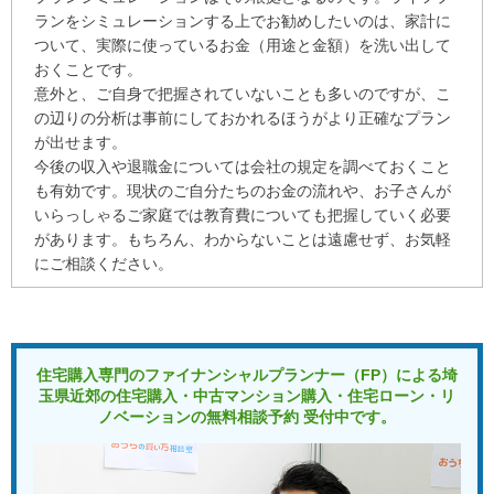
相談会に参加されて見てはどうでしようか。
ランをシミュレーションする上でお勧めしたいのは、家計に
ついて、実際に使っているお金（用途と金額）を洗い出して
おくことです。
★★★★★
Hidekazu Sato 様
意外と、ご自身で把握されていないことも多いのですが、こ
マイホームの購入は人生の一大イベントだと考えていたの
の辺りの分析は事前にしておかれるほうがより正確なプラン
で失敗したくありませんでした。ネットや雑誌などで独自
が出せます。
に調べていたのですが、なかなかあと一歩が踏み出せませ
今後の収入や退職金については会社の規定を調べておくこと
んでした。今回、色々アドバイスを頂いて大変満足してい
も有効です。現状のご自分たちのお金の流れや、お子さんが
ます。やはりプロに相談するのが一番だなと実感しまし
いらっしゃるご家庭では教育費についても把握していく必要
た。
があります。もちろん、わからないことは遠慮せず、お気軽
にご相談ください。
★★★★★
kazuo 様
家を購入するにあたり、物件選び・ローン・保険・今後の
ラインプランなど様々なことに相談にのっていただき、安
心して購入することができました。ありがとうございまし
た。
住宅購入専門のファイナンシャルプランナー（FP）による
埼
玉県近郊の住宅購入・中古マンション購入・住宅ローン・リ
ノベーションの
無料相談予約 受付中です。
★★★★★
竹之下柳一朗 様
常に消費者の視点から親身になってアドバイスしてくれた
ため、自分にとってベストな住宅をが見つかり、安心して