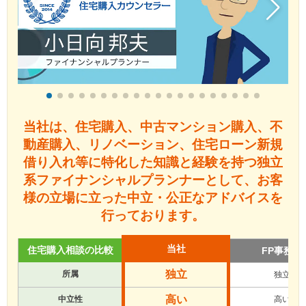
LINE
facebook
Instagram
Youtube
当社は、住宅購入、中古マンション購入、不
動産購入、
リノベーション、住宅ローン新規
借り入れ等に特化した知識と経験を
持つ独立
系ファイナンシャルプランナーとして、
お客
様の立場に立った中立・公正なアドバイスを
行っております。
当社
住宅購入相談の比較
FP事務所
独立
所属
独立
高い
中立性
高い