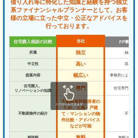
借り入れ等に特化した知識と経験を
持つ独立
系ファイナンシャルプランナーとして、
お客
様の立場に立った中立・公正なアドバイスを
行っております。
当社
住宅購入相談の比較
FP事務所
独立
所属
独立
高い
中立性
高い
幅広い
提案内容
事務所により違
住宅購入、
専門
住宅専門では
リノベーションの知識
不動産免許取得者の
スクロールできます
ため、土地・戸建
不動産物件の紹介
不可
て・マンションの物
件比較・アドバイス
などが可能
無料
相談料
無料 or 有