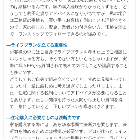
がら満足のできる新居にて過ごしております。並行して所
のは結構いるんです。家の購入経験がなかったりすると、ど
有していたマンションの売却についても我が家の経済事情
うしても杓子定規なアドバイスになりがちですが、私の場合
もすでにご存じですので仲介をお願いし予想よりも早く売
は工務店の事情も、買い手（お客様）側のことも理解できる
却も完了。本当にこちらに相談して良かったと思っており
ので、家の探し方、資金、業者との付き合い方、価格交渉ま
ます。
で、ワンストップでフォローできるのが強みです。
―ライフプランを立てる重要性
★★★★★
橋本健 様
お客様の中にはご自身でライフプランを考えた上でご相談に
初めての新居購入で何から始めていいかもわからない中で
いらっしゃる方も、そうでない方もいらっしゃいますが、実
いろいろプロとしてのアドバイスをいただき前に進めるこ
際に我々FPから質問されて初めて気づくことや認識すること
とができました。購入者の視点で物事を考えてくれるとこ
も多いです。
ろがよかったです。
どうしてもご自身で組み立てていくと、甘めに見積もってし
まったり、逆に厳しめに考え過ぎてしまったりします。ま
★★★★★
H Y 様
た、住宅に関する税制についてアドバイスが必要になること
お家を購入するにあたって失敗しないための
もあります。正しい知識を持った人間から正しい質問を得
ポイントや自分にとって
て、形にしていくと、正しいプランが導き出されます。
住宅ローンは何が良いのかなど、
丁寧に教えてもらえました。
―住宅購入に必要なものは決断力です
凄く勉強になりました。
家を購入する際には、あらゆる場面で決断力を要します。決
お家について
断力を強めるためには根拠が必要です。プロが作ったライフ
分からない方は是非一度
プランシミュレーションはその根拠となるのです。ライフプ