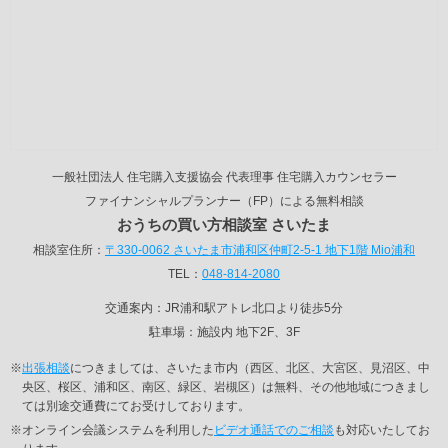
一般社団法人 住宅購入支援協会 代表理事 住宅購入カウンセラー
ファイナンシャルプランナー（FP）による無料相談
おうちの買い方相談室 さいたま
相談室住所：
〒330-0062 さいたま市浦和区仲町2-5-1 地下1階 Mio浦和
TEL：
048-814-2080
交通案内：JR浦和駅アトレ北口より徒歩5分
駐車場：施設内 地下2F、3F
※
出張相談
につきましては、さいたま市内（西区、北区、大宮区、見沼区、中
央区、桜区、浦和区、南区、緑区、岩槻区）は無料、その他地域につきまし
ては別途交通費にてお受けしております。
※オンライン会議システムを利用した
ビデオ通話でのご相談
も対応いたしてお