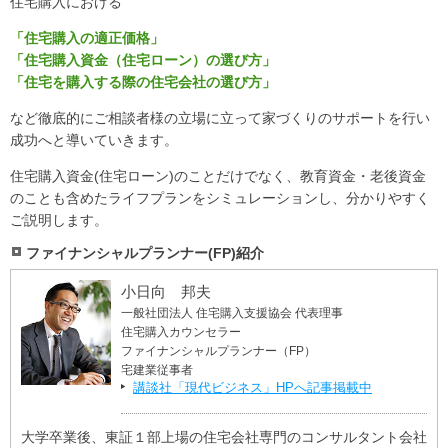
住宅購入における
できるプロに助けを求め味方についてもらう事であり、少
「住宅購入の適正価格」
なくともおうちの買い方相談室様は私にとって、文句の付
「住宅購入資金（住宅ローン）の選び方」
け所のない強力な援軍になって頂いたという所でした。
「住宅を購入する際の住宅会社の選び方」
★★★★★
motoki n 様
など徹底的にご相談者様の立場に立って家づくりのサポートを行い
注文住宅購入にあたり、どのくらいの予算であれば住宅ロ
成功へと導いていきます。
ーンを組んでも破産しないのか全く想像がつかない状態だ
住宅購入資金(住宅ローン)のことだけでなく、教育資金・老後資金
ったため、今回こちらで相談させていただきました。
のことも含めたライフプランをシミュレーションし、分かりやすく
細かいヒアリングから、嫌な顔せず複数パターンでのシミ
ご説明します。
ュレーションを行ってくださり、お陰様で様々なライフプ
ランをイメージすることができました。
ファイナンシャルプランナー(FP)紹介
また、ライフプラン以外にも希望地域の土地情報や探し方
のアドバイスなどもいただくことができ、大変助かりまし
小日向 邦夫
た。
一般社団法人 住宅購入支援協会 代表理事
住宅購入カウンセラー
何もわからない状態で色々と聞いてしまいましたが、親身
ファイナンシャルプランナー（FP）
に教えてくださるのでおすすめです。
宅建業従事者
講談社「現代ビジネス」HPへ記事掲載中
★★★★★
Nori Tomi 様
知識豊富で、住宅購入全般について安心して相談できる担
大学卒業後、東証１部上場の住宅会社専門のコンサルタント会社