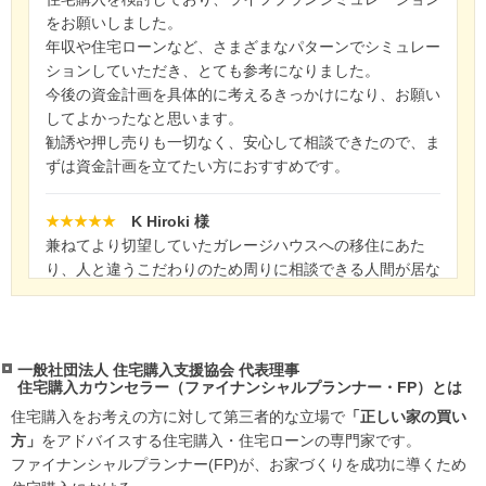
をお願いしました。
年収や住宅ローンなど、さまざまなパターンでシミュレー
ションしていただき、とても参考になりました。
今後の資金計画を具体的に考えるきっかけになり、お願い
してよかったなと思います。
勧誘や押し売りも一切なく、安心して相談できたので、ま
ずは資金計画を立てたい方におすすめです。
★★★★★
K Hiroki 様
兼ねてより切望していたガレージハウスへの移住にあた
り、人と違うこだわりのため周りに相談できる人間が居な
かった結果、住宅ローンも土地選びもハウスメーカーも何
もかも間違った方向に進みかけていたところを救って下さ
った格好です。本当に有難う御座います。
特に住宅ローンに関しては本来なら通るものがほんの少し
一般社団法人 住宅購入支援協会 代表理事
住宅購入カウンセラー（ファイナンシャルプランナー・FP）とは
のやり方の違いだけで落とされていた状態で、あのまま進
んでいたらそれこそ審査落ちを繰り返し信用情報をいたず
住宅購入をお考えの方に対して第三者的な立場で
「正しい家の買い
らに傷つけていたところでした。
方」
をアドバイスする住宅購入・住宅ローンの専門家です。
家を買うという、ある意味人生最大の大勝負で絶対に負け
ファイナンシャルプランナー(FP)が、お家づくりを成功に導くため
ない為に、結局必要だったのは自分自身の力よりも、信頼