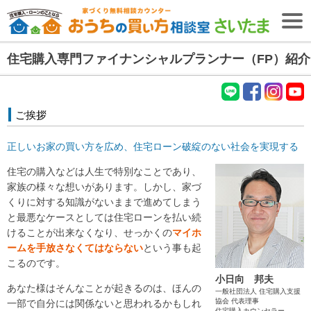
住宅購入専門ファイナンシャルプランナー（FP）紹介
無料相談予約
【無料・2026年8月9日開催】
失敗しない住宅購入・住宅ローンセミナー
LIN
fac
Inst
You
ご挨拶
E
ebo
agr
tub
ＴＯＰ
ok
am
e
正しいお家の買い方を広め、住宅ローン破綻のない社会を実現する
住宅購入専門
ファイナンシャル
プランナー
紹介
(FP)
住宅の購入などは人生で特別なことであり、
家族の様々な想いがあります。しかし、家づ
初めての
お客様へ
くりに対する知識がないままで進めてしまう
と最悪なケースとしては住宅ローンを払い続
ファイナンシャル
プランナー
コラム
(FP)
けることが出来なくなり、せっかくの
マイホ
ームを手放さなくてはならない
という事も起
ご相談の流れ
こるのです。
ご相談者様の声
小日向 邦夫
あなた様はそんなことが起きるのは、ほんの
一般社団法人 住宅購入支援
ご相談エリア
協会
代表理事
一部で自分には関係ないと思われるかもしれ
住宅購入カウンセラー