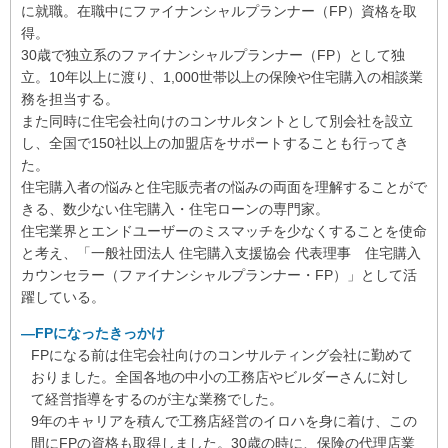
当者様です！こちらの質問に対するアドバイスも的確で、
に就職。在職中にファイナンシャルプランナー（FP）資格を取
裏表なく現実的な部分を中立的な立場で教えてくださりま
得。
す。
30歳で独立系のファイナンシャルプランナー（FP）として独
次の家を賃貸にするか、購入するかも決めていない中で無
立。10年以上に渡り、1,000世帯以上の保険や住宅購入の相談業
料相談に申し込んだのですが、その際に現実的な予算や無
務を担当する。
理のない月々の支払金額をシミュレーションしていただ
また同時に住宅会社向けのコンサルタントとして別会社を設立
き、住宅購入を前向きに考えられるようになりました。
し、全国で150社以上の加盟店をサポートすることも行ってき
結果、良い条件の住宅を予算内の価格で購入することがで
た。
き、夫婦共々感謝しています。売主様への価格交渉をして
住宅購入者の悩みと住宅販売者の悩みの両面を理解することがで
いただけたのは大変ありがたく、お任せして本当に良かっ
きる、数少ない住宅購入・住宅ローンの専門家。
たです！
住宅業界とエンドユーザーのミスマッチを少なくすることを使命
と考え、「一般社団法人 住宅購入支援協会 代表理事 住宅購入
カウンセラー（ファイナンシャルプランナー・FP）」として活
★★★★★
Mayuko T 様
躍している。
戸建て→中古マンションへの住替えを検討していた折、予
算を組む必要からFPの方を探してこちらに辿り着きまし
―FPになったきっかけ
た。
FPになる前は住宅会社向けのコンサルティング会社に勤めて
知識もあまり無く当初はざっくりとしたイメージしかなく
おりました。全国各地の中小の工務店やビルダーさんに対し
不安な中でのスタートでしたが色々お話しし、ご提案いた
て経営指導をするのが主な業務でした。
だくうち不安も解消され、無事住替えが完了しました。
9年のキャリアを積んで工務店経営のイロハを身に着け、この
私の現況に見合った物件を探していただきアドバイスがも
間にFPの資格も取得しました。30歳の時に、保険の代理店業