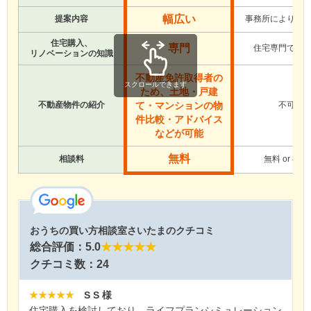
幅広い
提案内容
事務所により違
住宅購入、
専門
住宅専門では
リノベーションの知識
不動産免許取得者の
スクロールできます
ため、土地・戸建
不動産物件の紹介
不可
て・マンションの物
件比較・アドバイス
などが可能
無料
相談料
無料 or 有料
おうちの買い方相談室さいたまのクチコミ
総合評価：5.0
★★★★★
クチコミ数：24
★★★★★
S S 様
住宅購入を検討しており、ライフプランシミュレーション