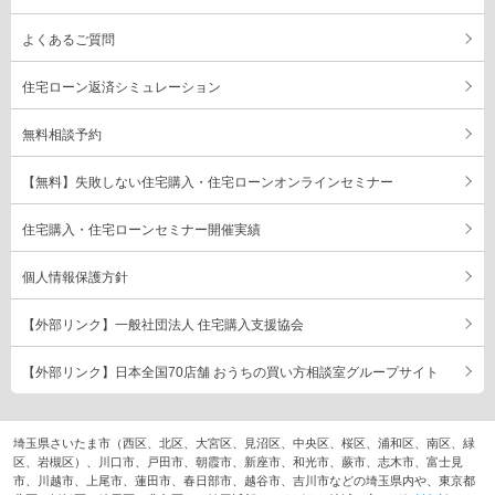
よくあるご質問
住宅ローン返済シミュレーション
無料相談予約
【無料】失敗しない住宅購入・住宅ローンオンラインセミナー
住宅購入・住宅ローンセミナー開催実績
個人情報保護方針
【外部リンク】一般社団法人 住宅購入支援協会
【外部リンク】日本全国70店舗 おうちの買い方相談室グループサイト
埼玉県さいたま市（西区、北区、大宮区、見沼区、中央区、桜区、浦和区、南区、緑
区、岩槻区）、川口市、戸田市、朝霞市、新座市、和光市、蕨市、志木市、富士見
市、川越市、上尾市、蓮田市、春日部市、越谷市、吉川市などの埼玉県内や、東京都