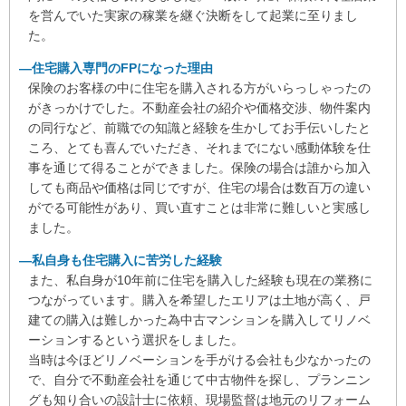
らえ、細かい質問にもメール・電話にて気さくにお答えい
を営んでいた実家の稼業を継ぐ決断をして起業に至りまし
ただきました。
た。
売却・購入また保険についてもワンストップで対応いただ
けたので時間的にとても助かりました。
―住宅購入専門のFPになった理由
猛暑で家探しの気力も失いそうでしたが、契約まで辛抱強
保険のお客様の中に住宅を購入される方がいらっしゃったの
くサポートくださり本当にありがとうございました。
がきっかけでした。不動産会社の紹介や価格交渉、物件案内
の同行など、前職での知識と経験を生かしてお手伝いしたと
ころ、とても喜んでいただき、それまでにない感動体験を仕
★★★★★
Yoshi N 様
事を通じて得ることができました。保険の場合は誰から加入
家を購入する際に、場所、マンションか戸建か、何をすれ
しても商品や価格は同じですが、住宅の場合は数百万の違い
ばいいか等、全く知識がない所から、選び方や費用等様々
がでる可能性があり、買い直すことは非常に難しいと実感し
なことを教えていただきました。
ました。
購入する際にも、内見で見た方が良いポイントを教えてい
ただいたり、購入までの流れを最後まで丁寧に手助けして
―私自身も住宅購入に苦労した経験
いただきました。
また、私自身が10年前に住宅を購入した経験も現在の業務に
住宅選びから引き渡しまで、あまり時間がない中、とても
つながっています。購入を希望したエリアは土地が高く、戸
協力的で助かりました。
建ての購入は難しかった為中古マンションを購入してリノベ
また、紹介いただいたオプション工事や火災保険も、他と
ーションするという選択をしました。
比較した時に割安でよかったです。
当時は今ほどリノベーションを手がける会社も少なかったの
今、その家で楽しい新生活を送っています。とても満足し
で、自分で不動産会社を通じて中古物件を探し、プランニン
ています。
グも知り合いの設計士に依頼、現場監督は地元のリフォーム