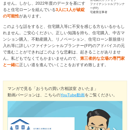
ません。しかし、2022年度のデータを基にす
ファイナンシャルプランナ
マンガで見る「おうちの買い方相談室 さいたま」
ー(FP)
ると住宅ローンを組んでいる
3人に1人が破綻
宅建業従事者
の可能性
があります。
アクセス
このような話をすると、住宅購入等に不安を感じる方もいるかもし
会社概要
れません。ご安心ください。正しい知識を持ち、住宅購入、中古マ
ンション購入、不動産購入、リノベーション、住宅ローン新規借り
ライフプラン
ご相談事例
入れ等に詳しいファイナンシャルプランナー(FP)のアドバイスの元
よくあるご質問
で進むことができればこのような悲劇は、起きることがありませ
ん。私どもでなくてもかまいませんので、
第三者的な立場の専門家
住宅ローン返済シミュレーション
と一緒に
正しい道を進んでいくことをおすすめ致します。
【外部リンク】一般社団法人 住宅購入支援協会
【外部リンク】日本全国70店舗 おうちの買い方相談室グループ
マンガで見る「おうちの買い方相談室 さいたま」
サイト
動画バージョンは、こちらの
YouTube動画
をご覧ください。