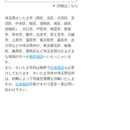
詳細はこちら
埼玉県さいたま市（西区、北区、大宮区、見
沼区、中央区、桜区、浦和区、南区、緑区、
岩槻区）、川口市、戸田市、朝霞市、新座
市、和光市、蕨市、志木市、富士見市、川越
市、上尾市、蓮田市、春日部市、越谷市、吉
川市などの埼玉県内や、東京都北区、板橋
区、練馬区、豊島区など埼玉近郊のさまざま
な地域の方々が
無料相談
へいらっしゃいま
す。
また、さいたま市内は無料で
出張相談
もお受
けしております。さいたま市外や埼玉県近郊
は、距離によって別途交通費を頂戴いたしま
すが、
出張相談
可能ですので是非一度お問い
合わせ下さい。