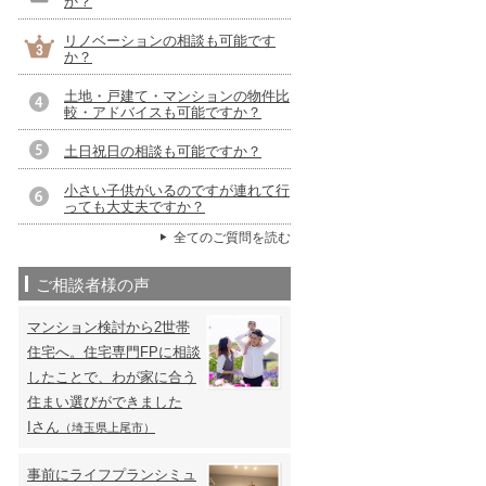
か？
リノベーションの相談も可能です
か？
土地・戸建て・マンションの物件比
較・アドバイスも可能ですか？
土日祝日の相談も可能ですか？
小さい子供がいるのですが連れて行
っても大丈夫ですか？
全てのご質問を読む
ご相談者様の声
マンション検討から2世帯
住宅へ。住宅専門FPに相談
したことで、わが家に合う
住まい選びができました
Iさん
（埼玉県上尾市）
事前にライフプランシミュ