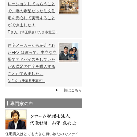
レーションしてもらうこと
で、妻の希望だった注文住
宅を安心して実現すること
ができました！
Tさん
（埼玉県さいたま市北区）
住宅メーカーから紹介され
たFPとは違って、中立な立
場でアドバイスをしていた
だき満足の住宅を購入する
ことができました。
Nさん
（千葉県千葉市）
一覧はこちら
専門家の声
住宅購入はとても大きな買い物なのでファイ