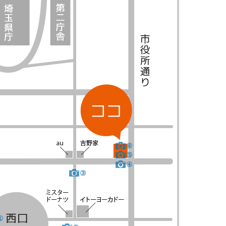
⑥
⑤
④
③
①