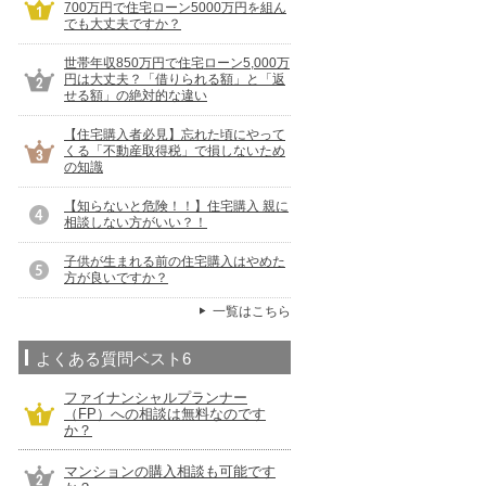
700万円で住宅ローン5000万円を組ん
でも大丈夫ですか？
世帯年収850万円で住宅ローン5,000万
円は大丈夫？「借りられる額」と「返
せる額」の絶対的な違い
【住宅購入者必見】忘れた頃にやって
くる「不動産取得税」で損しないため
の知識
【知らないと危険！！】住宅購入 親に
相談しない方がいい？！
子供が生まれる前の住宅購入はやめた
方が良いですか？
一覧はこちら
よくある質問ベスト6
ファイナンシャルプランナー
（FP）への相談は無料なのです
か？
マンションの購入相談も可能です