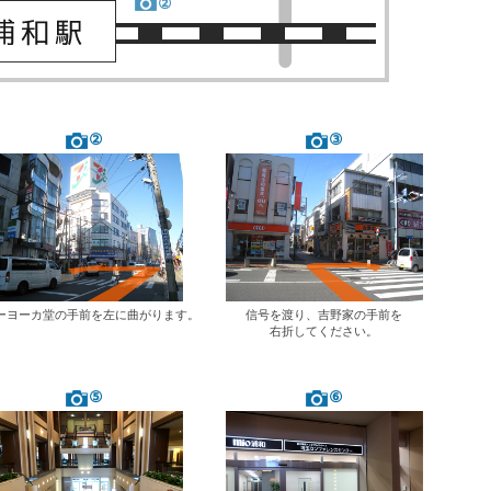
②
②
③
ーヨーカ堂の手前を左に曲がります。
信号を渡り、吉野家の手前を
右折してください。
⑤
⑥