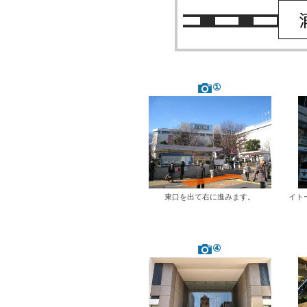
①
東口を出て右に進みます。
イト
④