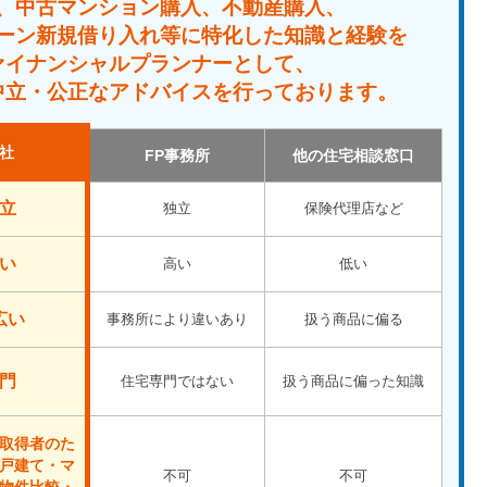
、中古マンション購入、不動産購入、
ーン新規借り入れ等に特化した知識と経験を
ァイナンシャルプランナーとして、
中立・公正なアドバイスを行っております。
社
FP事務所
他の住宅相談窓口
立
独立
保険代理店など
い
高い
低い
広い
事務所により違いあり
扱う商品に偏る
門
住宅専門ではない
扱う商品に偏った知識
取得者のた
戸建て・マ
不可
不可