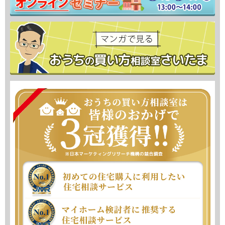
今、その家で楽しい新生活を送っています。とても満足してい
ます。
色々とお世話になりました。
★★★★★
筒井勇輔 様
大きな買い物になるので色々調べた結果、相談させていただき
ました。結果は大満足です。
売る側でも買う側でもないので、良いところはもちろん、悪い
ところもはっきりと言ってくれます。
また、一部のHMさんとも繋がりがあり、とても良い担当者の
方を紹介してくれます。
まずは無料のセミナーに参加してみると良いです。その後は有
料（他と比べると格安）にはなりますが、自身のライフプラン
の相談も実施してみるべきです。買う買わないはその後でも全
然問題ないです。
★★★★★
よごよご 様
一生に何度もある訳でない土地・建物購入。夫婦・家族のライ
フプランに合わせて予算は幾らまでなのか現実を指摘して頂け
ます。その中で品質も良く予算にマッチしたハウスメーカーを