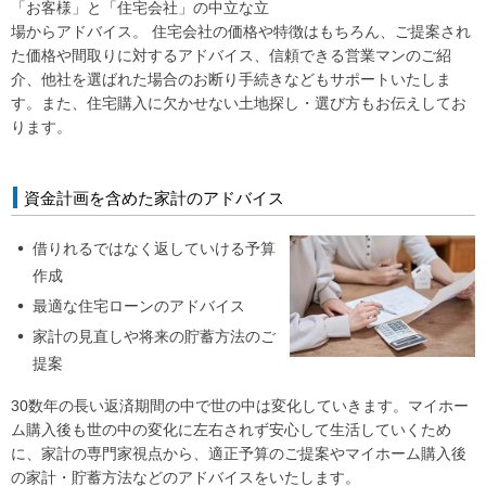
「お客様」と「住宅会社」の中立な立
場からアドバイス。 住宅会社の価格や特徴はもちろん、ご提案され
た価格や間取りに対するアドバイス、信頼できる営業マンのご紹
LINE
facebook
Instagram
Youtube
介、他社を選ばれた場合のお断り手続きなどもサポートいたしま
す。また、住宅購入に欠かせない土地探し・選び方もお伝えしてお
ります。
資金計画を含めた家計のアドバイス
借りれるではなく返していける予算
作成
最適な住宅ローンのアドバイス
家計の見直しや将来の貯蓄方法のご
提案
30数年の長い返済期間の中で世の中は変化していきます。マイホー
ム購入後も世の中の変化に左右されず安心して生活していくため
に、家計の専門家視点から、適正予算のご提案やマイホーム購入後
の家計・貯蓄方法などのアドバイスをいたします。