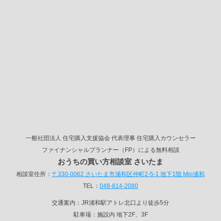
お家について
分からない方は是非一度
相談会に参加されて見てはどうでしようか。
★★★★★
Hidekazu Sato 様
マイホームの購入は人生の一大イベントだと考えていたので失
敗したくありませんでした。ネットや雑誌などで独自に調べて
いたのですが、なかなかあと一歩が踏み出せませんでした。今
回、色々アドバイスを頂いて大変満足しています。やはりプロ
に相談するのが一番だなと実感しました。
★★★★★
kazuo 様
家を購入するにあたり、物件選び・ローン・保険・今後のライ
一般社団法人 住宅購入支援協会 代表理事 住宅購入カウンセラー
ンプランなど様々なことに相談にのっていただき、安心して購
ファイナンシャルプランナー（FP）による無料相談
入することができました。ありがとうございました。
おうちの買い方相談室 さいたま
相談室住所：
〒330-0062 さいたま市浦和区仲町2-5-1 地下1階 Mio浦和
★★★★★
竹之下柳一朗 様
TEL：
048-814-2080
常に消費者の視点から親身になってアドバイスしてくれたた
交通案内：JR浦和駅アトレ北口より徒歩5分
め、自分にとってベストな住宅をが見つかり、安心して購入を
駐車場：施設内 地下2F、3F
決めることができました。また、担当者の人柄も良く、気軽に