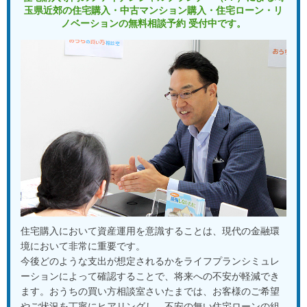
当に有難う御座います。
玉県近郊の住宅購入・中古マンション購入・住宅ローン・リ
特に住宅ローンに関しては本来なら通るものがほんの少しのや
ノベーションの
無料相談予約 受付中です。
り方の違いだけで落とされていた状態で、あのまま進んでいた
らそれこそ審査落ちを繰り返し信用情報をいたずらに傷つけて
いたところでした。
家を買うという、ある意味人生最大の大勝負で絶対に負けない
為に、結局必要だったのは自分自身の力よりも、信頼できるプ
ロに助けを求め味方についてもらう事であり、少なくともおう
ちの買い方相談室様は私にとって、文句の付け所のない強力な
援軍になって頂いたという所でした。
★★★★★
motoki n 様
注文住宅購入にあたり、どのくらいの予算であれば住宅ローン
を組んでも破産しないのか全く想像がつかない状態だったた
め、今回こちらで相談させていただきました。
住宅購入において資産運用を意識することは、現代の金融環
細かいヒアリングから、嫌な顔せず複数パターンでのシミュレ
境において非常に重要です。
ーションを行ってくださり、お陰様で様々なライフプランをイ
今後どのような支出が想定されるかをライフプランシミュレ
メージすることができました。
ーションによって確認することで、将来への不安が軽減でき
また、ライフプラン以外にも希望地域の土地情報や探し方のア
ます。おうちの買い方相談室さいたまでは、お客様のご希望
ドバイスなどもいただくことができ、大変助かりました。
やご状況を丁寧にヒアリングし、不安の無い住宅ローンの組