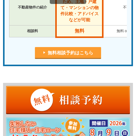
ため、土地・戸建
不安も解消され、無事住替えが完了しました。
不動産物件の紹介
不可
て・マンションの物
私の現況に見合った物件を探していただきアドバイスがもら
件比較・アドバイス
え、細かい質問にもメール・電話にて気さくにお答えいただき
などが可能
ました。
無料
売却・購入また保険についてもワンストップで対応いただけた
相談料
無料 or 有
ので時間的にとても助かりました。
猛暑で家探しの気力も失いそうでしたが、契約まで辛抱強くサ
ポートくださり本当にありがとうございました。
無料相談予約はこちら
★★★★★
Yoshi N 様
家を購入する際に、場所、マンションか戸建か、何をすればい
いか等、全く知識がない所から、選び方や費用等様々なことを
教えていただきました。
購入する際にも、内見で見た方が良いポイントを教えていただ
いたり、購入までの流れを最後まで丁寧に手助けしていただき
ました。
住宅選びから引き渡しまで、あまり時間がない中、とても協力
的で助かりました。
また、紹介いただいたオプション工事や火災保険も、他と比較
した時に割安でよかったです。