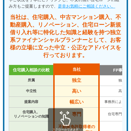
何もわからない状態で色々と聞いてしまいましたが、親身に教
み方もご提案しますので、
是非お気軽にご相談ください。
えてくださるのでおすすめです。
当社は、住宅購入、中古マンション購入、不
★★★★★
Nori Tomi 様
動産購入、
リノベーション、住宅ローン新規
知識豊富で、住宅購入全般について安心して相談できる担当者
借り入れ等に特化した知識と経験を
持つ独立
様です！こちらの質問に対するアドバイスも的確で、裏表なく
系ファイナンシャルプランナーとして、
お客
現実的な部分を中立的な立場で教えてくださります。
様の立場に立った中立・公正なアドバイスを
次の家を賃貸にするか、購入するかも決めていない中で無料相
行っております。
談に申し込んだのですが、その際に現実的な予算や無理のない
月々の支払金額をシミュレーションしていただき、住宅購入を
前向きに考えられるようになりました。
当社
住宅購入相談の比較
FP事務所
結果、良い条件の住宅を予算内の価格で購入することができ、
独立
所属
独立
夫婦共々感謝しています。売主様への価格交渉をしていただけ
たのは大変ありがたく、お任せして本当に良かったです！
高い
中立性
高い
幅広い
提案内容
事務所により違
★★★★★
Mayuko T 様
戸建て→中古マンションへの住替えを検討していた折、予算を
住宅購入、
専門
住宅専門では
組む必要からFPの方を探してこちらに辿り着きました。
リノベーションの知識
知識もあまり無く当初はざっくりとしたイメージしかなく不安
不動産免許取得者の
な中でのスタートでしたが色々お話しし、ご提案いただくうち
スクロールできます