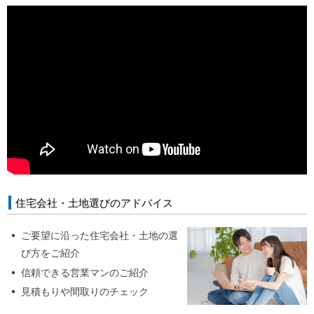
マンガで見る「おうちの買い方相談室 さいたま」
アクセス
会社概要
ライフプラン
ご相談事例
よくあるご質問
住宅ローン返済シミュレーション
【外部リンク】一般社団法人 住宅購入支援協会
住宅会社・土地選びのアドバイス
【外部リンク】日本全国70店舗 おうちの買い方相談室グループ
サイト
ご要望に沿った住宅会社・土地の選
び方をご紹介
信頼できる営業マンのご紹介
見積もりや間取りのチェック