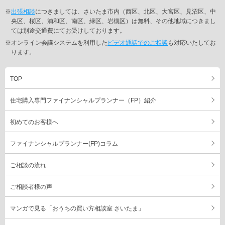
何でも相談できたため、スムーズに住宅購入を進めることがで
※
出張相談
につきましては、さいたま市内（西区、北区、大宮区、見沼区、中
きました。
央区、桜区、浦和区、南区、緑区、岩槻区）は無料、その他地域につきまし
ては別途交通費にてお受けしております。
※オンライン会議システムを利用した
ビデオ通話でのご相談
も対応いたしてお
★★★★★
髙橋慶司 様
ります。
お金の面で不安だったのですが、アドバイスを受けて無理なく
マイホームを購入することができました。ありがとうございま
す。
TOP
また、大変な時期にマスクまで送っていただきとても助かりま
した。
住宅購入専門ファイナンシャルプランナー（FP）紹介
初めてのお客様へ
★★★★★
T Udagawa 様
大変お世話になりました。色々アドバイス頂き、お陰さまで諦
ファイナンシャルプランナー(FP)コラム
めていたマイホームを手入れる事ができました。ありがとうご
ざいました。
ご相談の流れ
ご相談者様の声
もっと見る
マンガで見る「おうちの買い方相談室 さいたま」