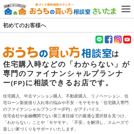
初めてのお客様へ
無料相談予約
【無料・2026年8月9日開催】
失敗しない住宅購入・住宅ローンセミナー
LIN
fac
Inst
You
は
E
ebo
agr
tub
ＴＯＰ
ok
am
e
住宅購入時などの「わからない」が
住宅購入専門
専門のファイナンシャルプランナ
ファイナンシャル
プランナー
紹介
(FP)
ー
に相談できるお店です。
(FP)
初めての
お客様へ
ファイナンシャル
プランナー
コラム
住宅購入、中古マンション購入、不動産購入、リノベーション、住
(FP)
宅ローン新規借り入れ等の悩みや不安・モヤモヤを「住宅購入専門
ご相談の流れ
のファイナンシャルプランナー(FP)」がアドバイス。
住宅会社や金融機関でない第三者目線での最適な選択肢を見つけ、
ご相談者様の声
「わからない」ことや「モヤモヤ」「不安」を解消し、スムーズで
楽しい家づくりをサポートいたします。
ご相談エリア