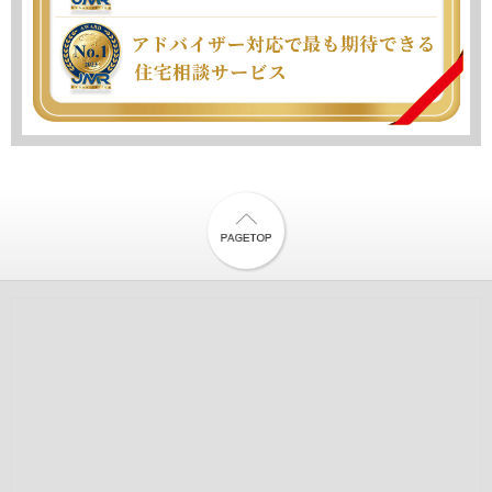
紹介して頂けます。結果的にはそのハウスメーカーと契約を行
い無事に引き渡しも完了しコンパクトながら満足のできる新居
にて過ごしております。並行して所有していたマンションの売
却についても我が家の経済事情もすでにご存じですので仲介を
お願いし予想よりも早く売却も完了。本当にこちらに相談して
良かったと思っております。
★★★★★
橋本健 様
初めての新居購入で何から始めていいかもわからない中でいろ
いろプロとしてのアドバイスをいただき前に進めることができ
ました。購入者の視点で物事を考えてくれるところがよかった
です。
★★★★★
H Y 様
お家を購入するにあたって失敗しないための
ポイントや自分にとって
住宅ローンは何が良いのかなど、
丁寧に教えてもらえました。
凄く勉強になりました。