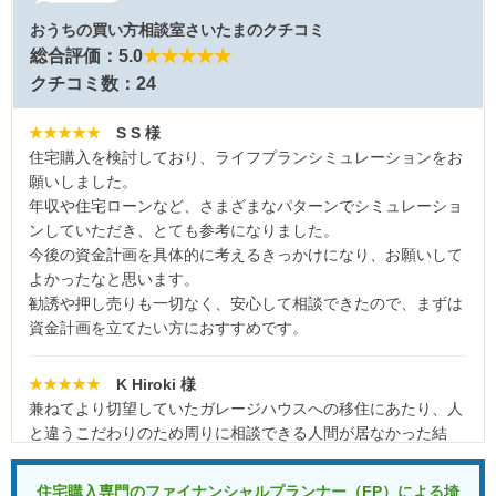
おうちの買い方相談室さいたまのクチコミ
総合評価：5.0
★★★★★
クチコミ数：24
★★★★★
S S 様
住宅購入を検討しており、ライフプランシミュレーションをお
願いしました。
年収や住宅ローンなど、さまざまなパターンでシミュレーショ
ンしていただき、とても参考になりました。
今後の資金計画を具体的に考えるきっかけになり、お願いして
よかったなと思います。
勧誘や押し売りも一切なく、安心して相談できたので、まずは
資金計画を立てたい方におすすめです。
★★★★★
K Hiroki 様
兼ねてより切望していたガレージハウスへの移住にあたり、人
と違うこだわりのため周りに相談できる人間が居なかった結
果、住宅ローンも土地選びもハウスメーカーも何もかも間違っ
た方向に進みかけていたところを救って下さった格好です。本
住宅購入専門のファイナンシャルプランナー（FP）による
埼