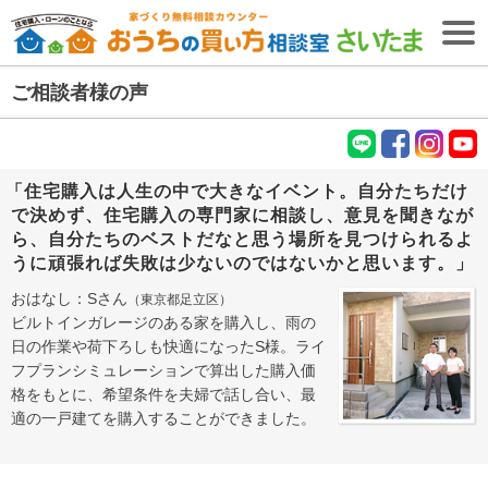
ご相談者様の声
無料相談予約
【無料・2026年8月9日開催】
失敗しない住宅購入・住宅ローンセミナー
LIN
fac
Inst
You
「住宅購入は人生の中で大きなイベント。自分たちだけ
E
ebo
agr
tub
ＴＯＰ
で決めず、住宅購入の専門家に相談し、意見を聞きなが
ok
am
e
ら、自分たちのベストだなと思う場所を見つけられるよ
住宅購入専門
うに頑張れば失敗は少ないのではないかと思います。」
ファイナンシャル
プランナー
紹介
(FP)
おはなし：Sさん
（東京都足立区）
初めての
お客様へ
ビルトインガレージのある家を購入し、雨の
日の作業や荷下ろしも快適になったS様。ライ
ファイナンシャル
プランナー
コラム
(FP)
フプランシミュレーションで算出した購入価
ご相談の流れ
格をもとに、希望条件を夫婦で話し合い、最
適の一戸建てを購入することができました。
ご相談者様の声
ご相談エリア