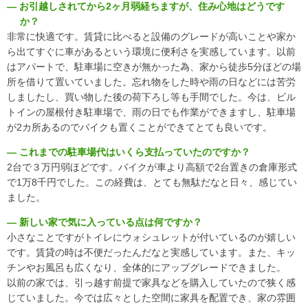
― お引越しされてから2ヶ月弱経ちますが、住み心地はどうです
マンガで見る「おうちの買い方相談室 さいたま」
か？
非常に快適です。賃貸に比べると設備のグレードが高いことや家か
アクセス
ら出てすぐに車があるという環境に便利さを実感しています。以前
はアパートで、駐車場に空きが無かった為、家から徒歩5分ほどの場
会社概要
所を借りて置いていました。忘れ物をした時や雨の日などには苦労
ライフプラン
ご相談事例
しましたし、買い物した後の荷下ろし等も手間でした。今は、ビル
トインの屋根付き駐車場で、雨の日でも作業ができますし、駐車場
よくあるご質問
が2カ所あるのでバイクも置くことができてとても良いです。
住宅ローン返済シミュレーション
― これまでの駐車場代はいくら支払っていたのですか？
2台で３万円弱ほどです。バイクが車より高額で2台置きの倉庫形式
【外部リンク】一般社団法人 住宅購入支援協会
で1万8千円でした。この経費は、とても無駄だなと日々、感じてい
ました。
【外部リンク】日本全国70店舗 おうちの買い方相談室グループ
サイト
― 新しい家で気に入っている点は何ですか？
小さなことですがトイレにウォシュレットが付いているのが嬉しい
です。賃貸の時は不便だったんだなと実感しています。また、キッ
チンやお風呂も広くなり、全体的にアップグレードできました。
以前の家では、引っ越す前提で家具などを購入していたので狭く感
じていました。今では広々とした空間に家具を配置でき、家の雰囲