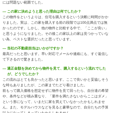
には問題ない範囲でした。
― この家に決めようと思った理由は何でしたか？
この物件をというよりは、住宅を購入するという決断に時間がかか
りました。実は、この家を購入する前の段階では100点満点では無
かったのです。しかし、他の物件と比較する中で、「ここが良い」
と思うようになりました。その後この家以上の家は見つかっていな
い為、ベストな選択だったと思っています。
― 当社の不動産担当はいかがですか？
最高だったと思います。早い対応でメールや連絡にも、すぐ返信し
て下さるので驚きました。
― 適正金額を決めてから物件を見て、購入するという流れでした
が、どうでしたか？
この流れはとても良かったと思います。ここで良いかと妥協しそう
な時もありましたが、この家までたどり着けました。
前もって購入価格を想定せずに物件を見て回ったら、自分達の希望
や、条件などが積み重なり、「要件を満たさないからここはダメ」
という形になって、いまだに家を買えていなかったかもしれませ
ん。また、モデルハウスなどを見ると豪華なので、自分たちの予算
以上になってしまっていたかもしれません。