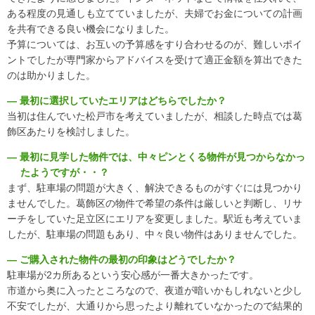
ある程度の見通しも立てていましたが、夫婦でお金についての計画
を共有できる良い機会になりました。
予算については、お互いの予算感をすり合わせるのが、難しいポイ
ントでしたが専門家からアドバイスを受けて適正金額を算出できた
のは助かりました。
― 最初に選択していたエリアはどちらでしたか？
当初は住んでいた松戸市を考えていましたが、相談した時点では葛
飾区あたりを検討しました。
― 最初に見学した物件では、中々ピンとくる物件が見つからなかっ
たようですが・・？
まず、駐車場の問題が大きく、解決できるものがすぐには見つかり
ませんでした。葛飾区の物件で希望の条件は厳しいと判断し、リサ
ーチをしていた足立区にエリアを変更しました。駅近も考えていま
したが、駐車場の問題もあり、中々良い物件はありませんでした。
― ご購入された物件の最初の印象はどうでしたか？
駐車場が2カ所あるという安心感が一番大きかったです。
市道から奥に入ったところなので、夜道が暗いかもしれないと少し
不安でしたが、大通りから思ったより離れていなかったので結果的