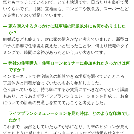
気ともマッチしているので、とても快適です。日当たりも良好で暑
いくらいです。（笑）立地面も、コンビニや飲食店、スーパーなど
が充実しており満足しています。
LINE
facebook
Instagram
Youtube
― 家を購入するきっかけに駐車場の問題以外にも何かありました
か？
結婚式なども終えて、次は家の購入かなと考えていました。新型コ
ロナの影響で住環境を変えたいと思ったことや、何より転職のタイ
ミングで、時間に余裕があったという点が大きいです。
― 弊社の住宅購入・住宅ローンセミナーに参加されたきっかけは何
ですか？
インターネットで住宅購入の相談できる場所を調べていたところ、
丁度休みと日程が合っていたのもあり参加しました。
色々調べていると、持ち家にするか賃貸にすべきなのかという議論
もあり、とりあえずライフプランシミュレーションを作成し、お金
についての計画の見通しを立てておこうと考えました。
― ライフプランシミュレーションを見た時は、どのような印象でし
たか？
これまで、漠然としていたものが形になり、将来のビジョンが見え
てきたように感じました。インターネットなどで情報を仕入れて、