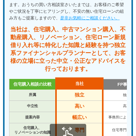
ます。おうちの買い方相談室さいたまでは、お客様のご希望
やご状況を丁寧にヒアリングし、不安の無い住宅ローンの組
み方もご提案しますので、
是非お気軽にご相談ください。
当社は、住宅購入、中古マンション購入、不
動産購入、
リノベーション、住宅ローン新規
借り入れ等に特化した知識と経験を
持つ独立
系ファイナンシャルプランナーとして、
お客
様の立場に立った中立・公正なアドバイスを
行っております。
当社
住宅購入相談の比較
FP事務所
独立
所属
独立
高い
中立性
高い
幅広い
提案内容
事務所により違
住宅購入、
専門
住宅専門では
リノベーションの知識