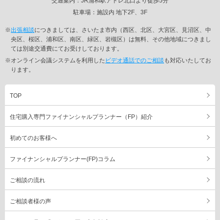
交通案内：JR浦和駅アトレ北口より徒歩5分
駐車場：施設内 地下2F、3F
※
出張相談
につきましては、さいたま市内（西区、北区、大宮区、見沼区、中
央区、桜区、浦和区、南区、緑区、岩槻区）は無料、その他地域につきまし
ては別途交通費にてお受けしております。
※オンライン会議システムを利用した
ビデオ通話でのご相談
も対応いたしてお
ります。
TOP
住宅購入専門ファイナンシャルプランナー（FP）紹介
初めてのお客様へ
ファイナンシャルプランナー(FP)コラム
ご相談の流れ
ご相談者様の声