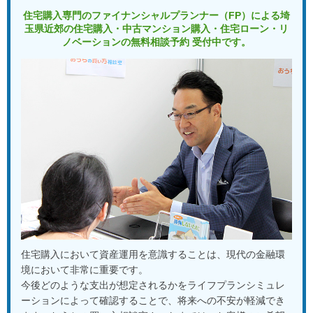
住宅購入専門のファイナンシャルプランナー（FP）による
埼
マンガで見る「おうちの買い方相談室 さいたま」
玉県近郊の住宅購入・中古マンション購入・住宅ローン・リ
ノベーションの
無料相談予約 受付中です。
アクセス
会社概要
ライフプラン
ご相談事例
よくあるご質問
住宅ローン返済シミュレーション
【外部リンク】一般社団法人 住宅購入支援協会
【外部リンク】日本全国70店舗 おうちの買い方相談室グループ
サイト
住宅購入において資産運用を意識することは、現代の金融環
境において非常に重要です。
今後どのような支出が想定されるかをライフプランシミュレ
ーションによって確認することで、将来への不安が軽減でき