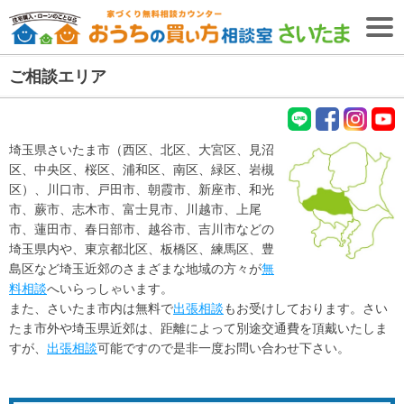
ご相談エリア
無料相談予約
【無料・2026年8月9日開催】
失敗しない住宅購入・住宅ローンセミナー
LIN
fac
Inst
You
埼玉県さいたま市（西区、北区、大宮区、見沼
E
ebo
agr
tub
ＴＯＰ
区、中央区、桜区、浦和区、南区、緑区、岩槻
ok
am
e
区）、川口市、戸田市、朝霞市、新座市、和光
住宅購入専門
市、蕨市、志木市、富士見市、川越市、上尾
ファイナンシャル
プランナー
紹介
(FP)
市、蓮田市、春日部市、越谷市、吉川市などの
埼玉県内や、東京都北区、板橋区、練馬区、豊
初めての
お客様へ
島区など埼玉近郊のさまざまな地域の方々が
無
ファイナンシャル
プランナー
料相談
へいらっしゃいます。
コラム
(FP)
また、さいたま市内は無料で
出張相談
もお受けしております。さい
ご相談の流れ
たま市外や埼玉県近郊は、距離によって別途交通費を頂戴いたしま
すが、
出張相談
可能ですので是非一度お問い合わせ下さい。
ご相談者様の声
ご相談エリア