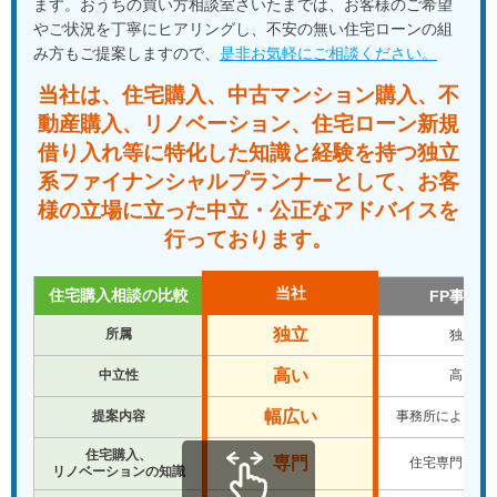
ます。おうちの買い方相談室さいたまでは、お客様のご希望
やご状況を丁寧にヒアリングし、不安の無い住宅ローンの組
み方もご提案しますので、
是非お気軽にご相談ください。
LINE
facebook
Instagram
Youtube
当社は、住宅購入、中古マンション購入、不
動産購入、
リノベーション、住宅ローン新規
借り入れ等に特化した知識と経験を
持つ独立
系ファイナンシャルプランナーとして、
お客
様の立場に立った中立・公正なアドバイスを
行っております。
当社
住宅購入相談の比較
FP事務所
独立
所属
独立
高い
中立性
高い
幅広い
提案内容
事務所により違
住宅購入、
専門
住宅専門では
リノベーションの知識