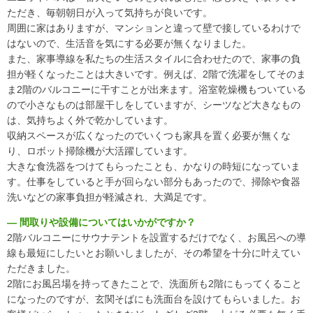
ただき、毎朝朝日が入って気持ちが良いです。
周囲に家はありますが、マンションと違って壁で接しているわけで
はないので、生活音を気にする必要が無くなりました。
また、家事導線を私たちの生活スタイルに合わせたので、家事の負
担が軽くなったことは大きいです。例えば、2階で洗濯をしてそのま
ま2階のバルコニーに干すことが出来ます。浴室乾燥機もついている
ので小さなものは部屋干しをしていますが、シーツなど大きなもの
は、気持ちよく外で乾かしています。
収納スペースが広くなったのでいくつも家具を置く必要が無くな
り、ロボット掃除機が大活躍しています。
大きな食洗器をつけてもらったことも、かなりの時短になっていま
す。仕事をしていると手が回らない部分もあったので、掃除や食器
洗いなどの家事負担が軽減され、大満足です。
― 間取りや設備についてはいかがですか？
2階バルコニーにサウナテントを設置するだけでなく、お風呂への導
線も最短にしたいとお願いしましたが、その希望を十分に叶えてい
ただきました。
2階にお風呂場を持ってきたことで、洗面所も2階にもってくること
になったのですが、玄関そばにも洗面台を設けてもらいました。お