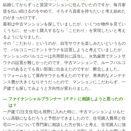
結婚してからずっと賃貸マンションに住んでいたのですが、毎月家
マンガで見る「おうちの買い方相談室 さいたま」
賃を払い続けるのをやめて、そろそろ資産を持ちたいと考え始めた
のがきっかけです。
アクセス
最初は中古マンションを探していましたが、いくつか物件を見てい
会社概要
くうちに、せっかく購入するなら「こだわり」を実現したいと考え
るようになりました。
ライフプラン
ご相談事例
その「こだわり」というのが、自宅サウナを楽しみたいというもの
で、バルコニーにテントサウナを設置しようと考えていましたが、
よくあるご質問
マンションのバルコニーは共用部分に該当し、火気厳禁でテントサ
ウナの設置が難しかったのです。中古マンションで、ルーフバルコ
住宅ローン返済シミュレーション
ニーのあるとても良い部屋に出会えたのですが、断念しました。
【外部リンク】一般社団法人 住宅購入支援協会
リフォームをして屋内サウナも考えたのですが、将来的なメンテナ
ンス費が大きくなりそうだったので、マンションにこだわらず、一
【外部リンク】日本全国70店舗 おうちの買い方相談室グループ
戸建ても探してみようと方向性が変わりました。
サイト
― ファイナンシャルプランナー（ＦＰ）に相談しようと思ったの
は？
一戸建て(注文住宅)も視野に入れた時に、中古マンションよりもだ
いぶ高額になるだろうと予想ができましたので、住宅購入費用と住
宅ローンについて専門家に相談した方が良いと考え、住宅購入に強