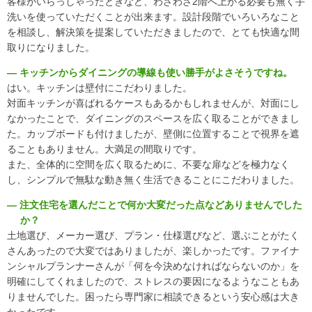
客様がいらっしゃったときなど、わざわざ2階へ上がる必要も無く手
洗いを使っていただくことが出来ます。設計段階でいろいろなこと
を相談し、解決策を提案していただきましたので、とても快適な間
取りになりました。
― キッチンからダイニングの導線も使い勝手がよさそうですね。
はい。キッチンは壁付にこだわりました。
対面キッチンが喜ばれるケースもあるかもしれませんが、対面にし
なかったことで、ダイニングのスペースを広く取ることができまし
た。カップボードも付けましたが、壁側に位置することで視界を遮
ることもありません。大満足の間取りです。
また、全体的に空間を広く取るために、不要な扉などを極力なく
し、シンプルで無駄な動き無く生活できることにこだわりました。
― 注文住宅を選んだことで何か大変だった点などありませんでした
か？
土地選び、メーカー選び、プラン・仕様選びなど、選ぶことがたく
さんあったので大変ではありましたが、楽しかったです。ファイナ
ンシャルプランナーさんが「何を今決めなければならないのか」を
明確にしてくれましたので、ストレスの要因になるようなこともあ
りませんでした。困ったら専門家に相談できるという安心感は大き