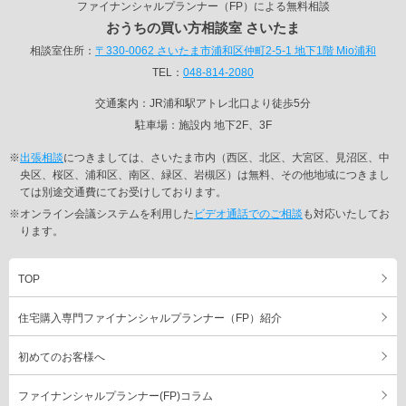
ファイナンシャルプランナー（FP）による無料相談
おうちの買い方相談室 さいたま
相談室住所：
〒330-0062 さいたま市浦和区仲町2-5-1 地下1階 Mio浦和
TEL：
048-814-2080
交通案内：JR浦和駅アトレ北口より徒歩5分
駐車場：施設内 地下2F、3F
※
出張相談
につきましては、さいたま市内（西区、北区、大宮区、見沼区、中
央区、桜区、浦和区、南区、緑区、岩槻区）は無料、その他地域につきまし
ては別途交通費にてお受けしております。
※オンライン会議システムを利用した
ビデオ通話でのご相談
も対応いたしてお
ります。
TOP
住宅購入専門ファイナンシャルプランナー（FP）紹介
初めてのお客様へ
ファイナンシャルプランナー(FP)コラム