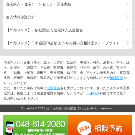
住宅購入・住宅ローンセミナー開催実績
個人情報保護方針
【外部リンク】一般社団法人 住宅購入支援協会
【外部リンク】日本全国70店舗 おうちの買い方相談室グループサイト
埼玉県さいたま市（西区、北区、大宮区、見沼区、中央区、桜区、浦和区、南区、緑
区、岩槻区）、川口市、戸田市、朝霞市、新座市、和光市、蕨市、志木市、富士見
市、川越市、上尾市、蓮田市、春日部市、越谷市、吉川市などの埼玉県内や、東京都
北区、板橋区、練馬区、豊島区など埼玉近郊のさまざまな地域の方々が
無料相談
へい
らっしゃいます。
また、さいたま市内は無料で
出張相談
もお受けしております。さいたま市外や埼玉県
近郊は、距離によって別途交通費を頂戴いたしますが、
出張相談
可能ですので是非一
度お問い合わせ下さい。
Copyright © 2015 おうちの買い方相談室 さいたま All right reserved.