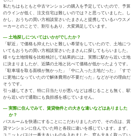
私たちはもともと中古マンションの購入を予定していたので、予算
のラインが低く、注文住宅は難しいのでは？と思っていました。し
かし、おうちの買い方相談室さいたまさんと提携しているハウスメ
ーカーとのことで、割引もあり、大変満足しています。
― 土地探しについてはいかがでしたか？
「駅近」で価格も抑えたいと難しい希望をしていたので、土地につ
いてもおうちの買い方相談室さいたまさんに探してもらいました。
様々な土地情報を比較検討して結果的には、実際に駅から近い土地
に決まりましたが、近隣の土地と比べて価格が低かったようです。
「駐車場を取る面積が無かった」「中に入った土地だった」「すで
に更地になっていたので解体費用が不要だった」などがその理由だ
そうです。
引っ越してきて、特に日当たりが悪いなどは感じることも無く、駅
から近いので通勤にも負担感を感じていません。
― 実際に住んでみて、賃貸物件との大きな違いなどはありました
か？
バスルームを快適にすることにこだわりましたので、その点は、賃
貸マンションに住んでいた時と各段に違いを感じています。まず、
ユニットバスは一番大きいものを入れました。窓も大きく取ってい