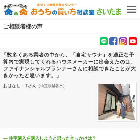
ご相談者様の声
無料相談予約
【無料・2026年8月9日開催】
失敗しない住宅購入・住宅ローンセミナー
LIN
fac
Inst
You
「数多くある業者の中から、「自宅サウナ」を適正な予
E
ebo
agr
tub
ＴＯＰ
算内で実現してくれるハウスメーカーに出会えたのは、
ok
am
e
ファイナンシャルプランナーさんに相談できたことが大
住宅購入専門
きかったと思います。」
ファイナンシャル
プランナー
紹介
(FP)
おはなし：Tさん
（埼玉県越谷市）
初めての
お客様へ
ファイナンシャル
プランナー
コラム
(FP)
ご相談の流れ
ご相談者様の声
ご相談エリア
― 住宅購入を購入しようと思ったきっかけは？