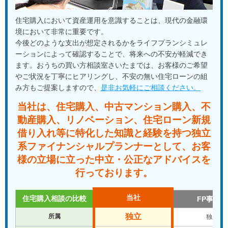
住宅購入において資産運用を意識することは、現代の金融環
境において非常に重要です。
今後どのような支出が想定されるかをライフプランシミュレ
ーションによって確認することで、将来への不安が軽減でき
ます。おうちの買い方相談室さいたまでは、お客様のご希望
やご状況を丁寧にヒアリングし、不安の無い住宅ローンの組
み方もご提案しますので、
是非お気軽にご相談ください。
当社は、住宅購入、中古マンション購入、不
動産購入、
リノベーション、住宅ローン新規
借り入れ等に特化した知識と経験を
持つ独立
系ファイナンシャルプランナーとして、
お客
様の立場に立った中立・公正なアドバイスを
行っております。
当社
住宅購入相談の比較
FP事務所
独立
所属
独立