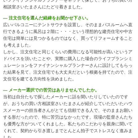
いファイナンシャルプランナーをネットで探して、おうちの買い方
相談室さいたまさんにたどり着きました。
― 注文住宅を選んだ経緯をお聞かせ下さい。
LINE
facebook
Instagram
Youtube
広いバルコニーにテントサウナを設置し、そのままバスルームへ直
行できるように風呂は２階に・・・という理想的な建売住宅や中古
住宅は簡単には見つかるものではなく、買ってリフォームすること
も考えました。
しかし、注文住宅と同じくらいの費用になる可能性が高いというア
ドバイスを頂いたことや、実際に購入した場合のライフプランシミ
ュレーションをファイナンシャルプランナーさんに設計してもらっ
た結果を見て、注文住宅でも大丈夫だという根拠を持てたので、注
文住宅を建てる方向性を決めました。
― メーカー選択での苦労はありませんでしたか。
当初は自分たちで探したメーカーに話を聞いたりしていたのです
が、おうちの買い方相談室さいたまさんが紹介していただいたハウ
スメーカーの担当者さんがとても信頼できる人で、そのままお願い
する形だったので、特に苦労はなかったです。現場の監督さんたち
も優秀な方がついてくれました。私たちのこだわりを親身に聞いて
くれて、契約から引き渡しまでとんとん拍子でストレスなく進みま
した。