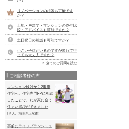
か？
リノベーションの相談も可能です
か？
土地・戸建て・マンションの物件比
較・アドバイスも可能ですか？
土日祝日の相談も可能ですか？
小さい子供がいるのですが連れて行
っても大丈夫ですか？
全てのご質問を読む
ご相談者様の声
マンション検討から2世帯
住宅へ。住宅専門FPに相談
したことで、わが家に合う
住まい選びができました
Iさん
（埼玉県上尾市）
事前にライフプランシミュ