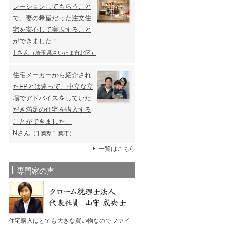
レーションしてもらうこと
で、妻の希望だった注文住
宅を安心して実現すること
ができました！
Tさん
（埼玉県さいたま市北区）
住宅メーカーから紹介され
たFPとは違って、中立な立
場でアドバイスをしていた
だき満足の住宅を購入する
ことができました。
Nさん
（千葉県千葉市）
一覧はこちら
専門家の声
住宅購入はとても大きな買い物なのでファイ