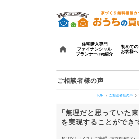
住宅購入専門
初めての
ファイナンシャル
お客様へ
プランナー
紹介
(FP)
ＴＯＰ
ご相談者様の声
TOP
ご相談者様の声
「無理だと思っていた東
を実現することができ
おはなし：Aさんご夫婦
（東京都練馬区）