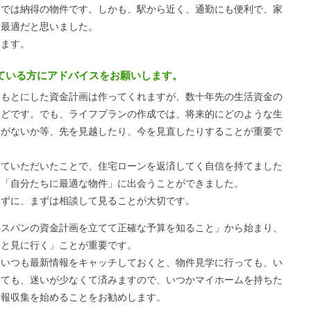
面では納得の物件です。しかも、駅から近く、通勤にも便利で、家
も最適だと思いました。
います。
ている方にアドバイスをお願いします。
もとにした資金計画は作ってくれますが、数十年先の生活資金の
んどです。でも、ライフプランの作成では、将来的にどのような生
費がないか等、先を見越したり、今を見直したりすることが重要で
していただいたことで、住宅ローンを返済してく自信を持てました
、「自分たちに最適な物件」に出会うことができました。
わずに、まずは相談して見ることが大切です。
いスパンの資金計画を立てて正確な予算を知ること」から始まり、
りと見に行く」ことが重要です。
もいつも最新情報をキャッチしておくと、物件見学に行っても、い
っても、迷いが少なくて済みますので、いつかマイホームを持ちた
情報収集を始めることをお勧めします。