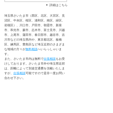
詳細はこちら
埼玉県さいたま市（西区、北区、大宮区、見
沼区、中央区、桜区、浦和区、南区、緑区、
岩槻区）、川口市、戸田市、朝霞市、新座
市、和光市、蕨市、志木市、富士見市、川越
市、上尾市、蓮田市、春日部市、越谷市、吉
川市などの埼玉県内や、東京都北区、板橋
区、練馬区、豊島区など埼玉近郊のさまざま
な地域の方々が
無料相談
へいらっしゃいま
す。
また、さいたま市内は無料で
出張相談
もお受
けしております。さいたま市外や埼玉県近郊
は、距離によって別途交通費を頂戴いたしま
すが、
出張相談
可能ですので是非一度お問い
合わせ下さい。