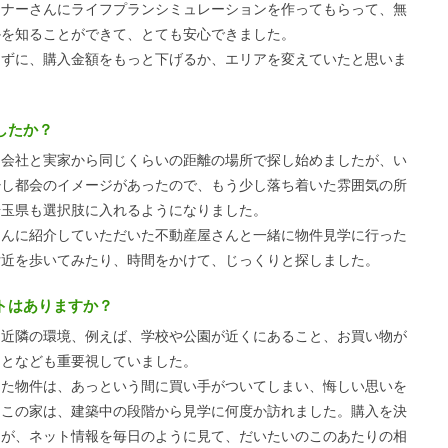
ンナーさんにライフプランシミュレーションを作ってもらって、無
かを知ることができて、とても安心できました。
てずに、購入金額をもっと下げるか、エリアを変えていたと思いま
したか？
会社と実家から同じくらいの距離の場所で探し始めましたが、い
少し都会のイメージがあったので、もう少し落ち着いた雰囲気の所
埼玉県も選択肢に入れるようになりました。
さんに紹介していただいた不動産屋さんと一緒に物件見学に行った
付近を歩いてみたり、時間をかけて、じっくりと探しました。
トはありますか？
近隣の環境、例えば、学校や公園が近くにあること、お買い物が
ことなども重要視していました。
った物件は、あっという間に買い手がついてしまい、悔しい思いを
たこの家は、建築中の段階から見学に何度か訪れました。購入を決
たが、ネット情報を毎日のように見て、だいたいのこのあたりの相