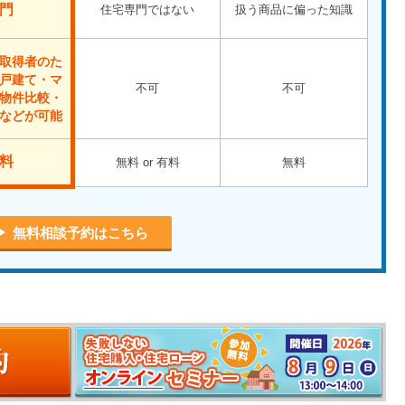
門
住宅専門ではない
扱う商品に偏った知識
取得者のた
戸建て・マ
不可
不可
物件比較・
などが可能
料
無料 or 有料
無料
無料相談予約はこちら