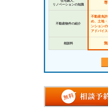
住宅購入、
専
リノベーションの知識
不動産免許
め、土地・
不動産物件の紹介
ンションの
アドバイス
無
相談料