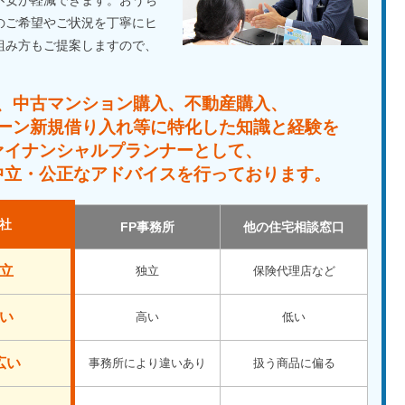
不安が軽減できます。おうち
のご希望やご状況を丁寧にヒ
組み方もご提案しますので、
、中古マンション購入、不動産購入、
ーン新規借り入れ等に特化した知識と経験を
ァイナンシャルプランナーとして、
中立・公正なアドバイスを行っております。
社
FP事務所
他の住宅相談窓口
立
独立
保険代理店など
い
高い
低い
広い
事務所により違いあり
扱う商品に偏る