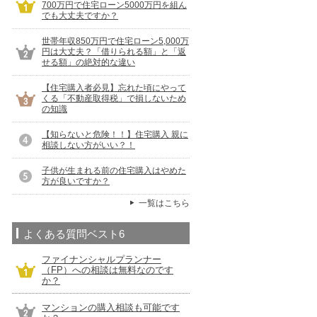
700万円で住宅ローン5000万円を組ん
でも大丈夫ですか？
世帯年収850万円で住宅ローン5,000万
円は大丈夫？「借りられる額」と「返
せる額」の絶対的な違い
【住宅購入者必見】忘れた頃にやって
くる「不動産取得税」で損しないため
の知識
【知らないと危険！！】住宅購入 親に
相談しない方がいい？！
子供が生まれる前の住宅購入はやめた
方が良いですか？
一覧はこちら
よくある質問ベスト6
ファイナンシャルプランナー
（FP）への相談は無料なのです
か？
マンションの購入相談も可能です