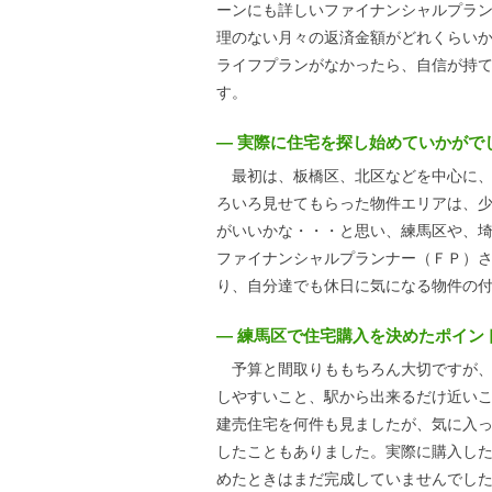
ーンにも詳しいファイナンシャルプラ
理のない月々の返済金額がどれくらい
ライフプランがなかったら、自信が持
す。
― 実際に住宅を探し始めていかがで
最初は、板橋区、北区などを中心に、
ろいろ見せてもらった物件エリアは、
がいいかな・・・と思い、練馬区や、
ファイナンシャルプランナー（ＦＰ）
り、自分達でも休日に気になる物件の
― 練馬区で住宅購入を決めたポイン
予算と間取りももちろん大切ですが、
しやすいこと、駅から出来るだけ近い
建売住宅を何件も見ましたが、気に入
したこともありました。実際に購入し
めたときはまだ完成していませんでし