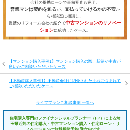
会社の提携ローンで事前審査も完了。
営業マンは契約を迫る
支払っていけるかの不安
が、
か
ら相談室に相談し、
LINE
facebook
Instagram
Youtube
中古マンションのリノベー
提携のリフォーム会社の紹介で
ション
に成功したケース。
【マンション購入事例1】マンション購入の際、新築か中古が
良いかご相談いただいたケース
【不動産購入事例1】不動産会社に紹介された土地に悩まれて
ご相談いただいたケース
ライフプランご相談事例 一覧へ
住宅購入専門のファイナンシャルプランナー（FP）による
埼
玉県近郊の住宅購入・中古マンション購入・住宅ローン・リ
ノベーションの
無料相談予約 受付中です。