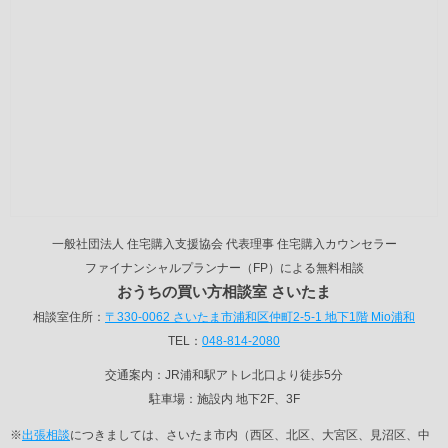
一般社団法人 住宅購入支援協会 代表理事 住宅購入カウンセラー
ファイナンシャルプランナー（FP）による無料相談
おうちの買い方相談室 さいたま
相談室住所：
〒330-0062 さいたま市浦和区仲町2-5-1 地下1階 Mio浦和
TEL：
048-814-2080
交通案内：JR浦和駅アトレ北口より徒歩5分
駐車場：施設内 地下2F、3F
※
出張相談
につきましては、さいたま市内（西区、北区、大宮区、見沼区、中