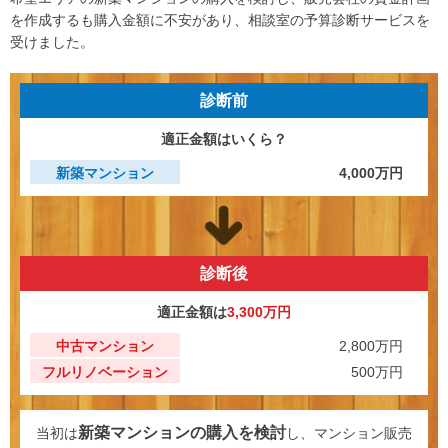
を作成するも購入金額に不安があり、相談室の予算診断サービスを
マンガで見る「おうちの買い方相談室 さいたま」
受けました。
アクセス
診断前
会社概要
ライフプラン
ご相談事例
適正金額はいくら？
新築マンション
4,000万円
よくあるご質問
住宅ローン返済シミュレーション
【外部リンク】一般社団法人 住宅購入支援協会
診断後
【外部リンク】日本全国70店舗 おうちの買い方相談室グループ
サイト
適正金額は
3,300万円
中古マンション
2,800万円
フルリノベーション
500万円
新築マンションの購入を検討
当初は
し、マンション販売