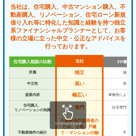
当社は、住宅購入、中古マンション購入、不
動産購入、
リノベーション、住宅ローン新規
借り入れ等に特化した知識と経験を
持つ独立
系ファイナンシャルプランナーとして、
お客
様の立場に立った中立・公正なアドバイスを
行っております。
当社
住宅購入相談の比較
FP事務所
独立
所属
独立
高い
中立性
高い
幅広い
提案内容
事務所により違
住宅購入、
専門
住宅専門では
リノベーションの知識
不動産免許取得者の
スクロールできます
ため、土地・戸建
不動産物件の紹介
不可
て・マンションの物