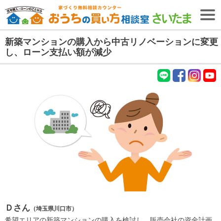
新築マンションの購入から中古リノベーションに変更
無料相談予約
し、ローン支払い額が減少
【無料・2026年8月9日開催】
失敗しない住宅購入・住宅ローンセミナー
LIN
fac
Inst
You
ＴＯＰ
E
ebo
agr
tub
ok
am
e
住宅購入専門
ファイナンシャル
プランナー
紹介
(FP)
初めての
お客様へ
ファイナンシャル
プランナー
コラム
(FP)
ご相談の流れ
ご相談者様の声
Ｄさん
（埼玉県川口市）
ご相談エリア
希望エリアの新築マンションの購入を検討し、販売会社の資金計画