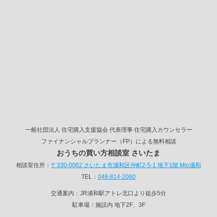
一般社団法人 住宅購入支援協会 代表理事 住宅購入カウンセラー
ファイナンシャルプランナー（FP）による無料相談
おうちの買い方相談室 さいたま
相談室住所：
〒330-0062 さいたま市浦和区仲町2-5-1 地下1階 Mio浦和
TEL：
048-814-2080
交通案内：JR浦和駅アトレ北口より徒歩5分
駐車場：施設内 地下2F、3F