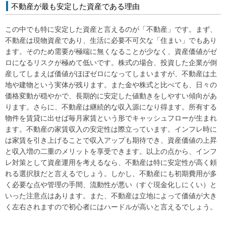
不動産が最も安定した資産である理由
この中でも特に安定した資産と言えるのが「不動産」です。まず、
不動産は現物資産であり、生活に必要不可欠な「住まい」でもあり
ます。そのため需要が極端に無くなることが少なく、資産価値がゼ
ロになるリスクが極めて低いです。株式の場合、投資した企業が倒
産してしまえば価値がほぼゼロになってしまいますが、不動産は土
地や建物という実体が残ります。また金や株式と比べても、日々の
価格変動が穏やかで、長期的に安定した値動きをしやすい傾向があ
ります。さらに、不動産は継続的な収入源になり得ます。所有する
物件を賃貸に出せば毎月家賃という形でキャッシュフローが生まれ
ます。不動産の家賃収入の安定性は際立っています。インフレ時に
は家賃を引き上げることで収入アップも期待でき、資産価値の上昇
と収入増の二重のメリットを享受できます。以上の点から、インフ
レ対策として資産運用を考えるなら、不動産は特に安定性が高く頼
れる選択肢だと言えるでしょう。しかし、不動産にも初期費用が多
く必要な点や管理の手間、流動性が悪い（すぐ現金化しにくい）と
いった注意点はあります。また、不動産は立地によって価値が大き
く左右されますので初心者にはハードルが高いと言えるでしょう。