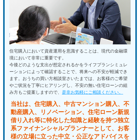
住宅購入において資産運用を意識することは、現代の金融環
境において非常に重要です。
今後どのような支出が想定されるかをライフプランシミュレ
ーションによって確認することで、将来への不安が軽減でき
ます。おうちの買い方相談室さいたまでは、お客様のご希望
やご状況を丁寧にヒアリングし、不安の無い住宅ローンの組
み方もご提案しますので、
是非お気軽にご相談ください。
当社は、住宅購入、中古マンション購入、不
動産購入、
リノベーション、住宅ローン新規
借り入れ等に特化した知識と経験を
持つ独立
系ファイナンシャルプランナーとして、
お客
様の立場に立った中立・公正なアドバイスを