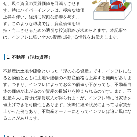
せ、現金資産の実質価値を目減りさせま
マンガで見る「おうちの買い方相談室 さいたま」
す。特にハイパーインフレは、極端な物価
上昇を伴い、経済に深刻な影響を与えま
アクセス
す。このような環境では、資産価値を維
持・向上させるための適切な投資戦略が求められます。本記事で
会社概要
は、インフレに強い4つの資産に関する情報をお伝えします。
ライフプラン
ご相談事例
よくあるご質問
1. 不動産（現物資産）
住宅ローン返済シミュレーション
不動産は土地や建物といった「形のある資産」です。インフレにな
【外部リンク】一般社団法人 住宅購入支援協会
ると物価とともに土地や建物の不動産価格も上昇する傾向がありま
す。つまり、インフレによってお金の価値が下がっても、不動産自
【外部リンク】日本全国70店舗 おうちの買い方相談室グループ
体の価値が上がるので資産の目減りを抑えられるのです。また、不
サイト
動産を人に貸せば家賃収入が得られますが、インフレ時には家賃を
値上げできる可能性もあります。実際に経済状況によっては家賃が
上がった例もあり、不動産オーナーにとってインフレは追い風にな
ることがあります。