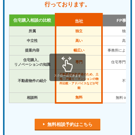
行っております。
住宅購入相談の比較
FP事務所
当社
所属
独立
独立
中立性
高い
高い
提案内容
幅広い
事務所により違
住宅購入、
専門
住宅専門では
リノベーションの知識
不動産免許取得者のため、土
スクロールできます
地・戸建て・マンションの物
不動産物件の紹介
不可
件比較・アドバイスなどが可
能
無料
相談料
無料 or 有
無料相談予約はこちら