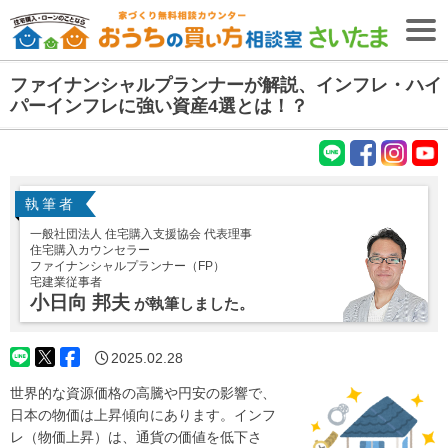
ファイナンシャルプランナーが解説、インフレ・ハイ
無料相談予約
パーインフレに強い資産4選とは！？
【無料・2026年8月9日開催】
失敗しない住宅購入・住宅ローンセミナー
LIN
fac
Inst
You
ＴＯＰ
E
ebo
agr
tub
執筆者
ok
am
e
住宅購入専門
一般社団法人 住宅購入支援協会 代表理事
ファイナンシャル
プランナー
紹介
(FP)
住宅購入カウンセラー
ファイナンシャルプランナー（FP）
初めての
お客様へ
宅建業従事者
小日向 邦夫
が執筆しました。
ファイナンシャル
プランナー
コラム
(FP)
2025.02.28
ご相談の流れ
世界的な資源価格の高騰や円安の影響で、
ご相談者様の声
日本の物価は上昇傾向にあります。インフ
ご相談エリア
レ（物価上昇）は、通貨の価値を低下さ