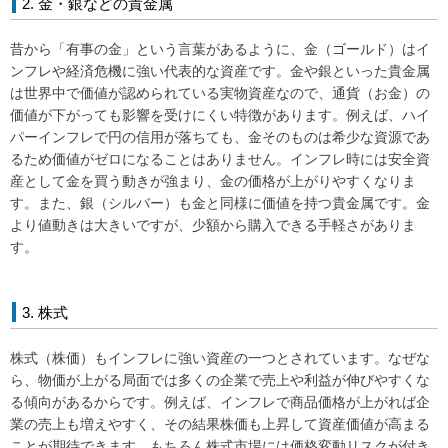
2. 金・銀などの貴金属
昔から「有事の金」という言葉があるように、金（ゴールド）はイ
LINE
facebook
Instagram
Youtube
ンフレや経済危機に強い代表的な資産です。金や銀といった貴金属
は世界中で価値が認められている実物資産なので、通貨（お金）の
価値が下がっても影響を受けにくい特徴があります。例えば、ハイ
パーインフレで円の信用が落ちても、金そのものは希少な資源であ
るため価値がゼロになることはありません。インフレ時には安全資
産として金を買う動きが強まり、金の価格が上がりやすくなりま
す。また、銀（シルバー）も金と同様に価値を持つ貴金属です。金
より値動きは大きいですが、少額から購入できる手軽さがありま
す。
3. 株式
株式（株価）もインフレに強い資産の一つとされています。なぜな
ら、物価が上がる局面では多くの企業で売上や利益が伸びやすくな
る傾向があるからです。例えば、インフレで商品価格が上がれば企
業の売上も増えやすく、その結果株価も上昇して資産価値が高まる
ことが期待できます。もちろん株式市場には価格変動リスクが付き