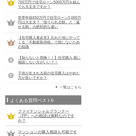
700万円で住宅ローン5000万円を組ん
でも大丈夫ですか？
世帯年収850万円で住宅ローン5,000万
円は大丈夫？「借りられる額」と「返
せる額」の絶対的な違い
【住宅購入者必見】忘れた頃にやって
くる「不動産取得税」で損しないため
の知識
【知らないと危険！！】住宅購入 親に
相談しない方がいい？！
子供が生まれる前の住宅購入はやめた
方が良いですか？
一覧はこちら
よくある質問ベスト6
ファイナンシャルプランナー
（FP）への相談は無料なのです
か？
マンションの購入相談も可能です