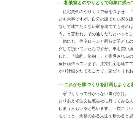
― 相談室とのやりとりで印象に残っ
住宅資金のやりくりで頭を悩ませ、「
とも大事ですが、自分の建てたい家を
協して建てたくない家を建ててもそれ
う、と言われ、その通りだなとハッと
他にも、住宅ローンと同時に子どもの
グして頂いていたんですが、車を買い
した。「節約、節約！」と指導される
毎日頑張っています。注文住宅を建て
かり計画をたてることで、家づくりも
― これから家づくりを計画しようと
家づくりって分からない事だらけ。
とりあえず注文住宅会社に行ってみる
しまう人もいると思います。一度こう
もずっと、余裕のある人生を歩めると