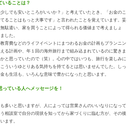
ていることは？
少しでも安いところがいいか？」と考えていたとき、「お金のこ
建てることはもっと大事です」と言われたことを覚えています。妥
は無駄遣い、家を買うことによって得られる価値まで考えましょ
しました。
教育費などのライフイベントにまつわるお金の計画もプランニン
換える計画や、年１回の海外旅行まで組み込まれているのに驚きま
のかと思っていたので（笑）。心の中ではいつも、旅行を楽しみに
てこういうゆとりある気持ちを持てるとは思いませんでした。しっ
お金も生活も、いろんな意味で豊かになったと思います。
思っている人へメッセージを！
人も多いと思いますが、人によっては営業さんのいいなりになって
いう相談室で自分の現状を知ってから家づくりに臨む方が、その後
思います。