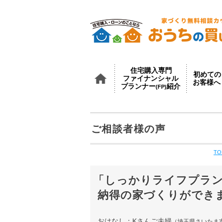
住宅購入専門
初めての
ファイナンシャル
お客様へ
プランナー
紹介
(FP)
ＴＯＰ
ご相談者様の声
TO
「しっかりライフプラ
納得の家づくりができ
おはなし：Kさんご夫婦
（埼玉県さいたま