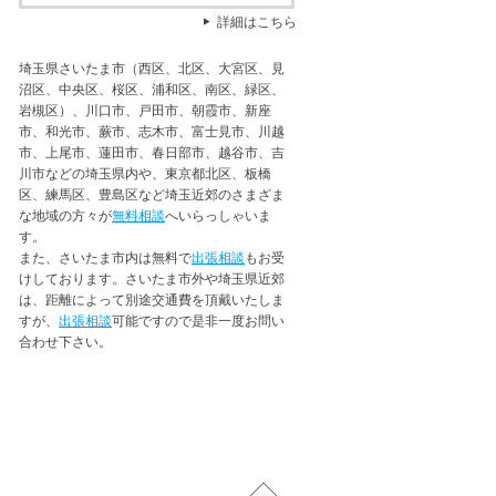
詳細はこちら
埼玉県さいたま市（西区、北区、大宮区、見
沼区、中央区、桜区、浦和区、南区、緑区、
岩槻区）、川口市、戸田市、朝霞市、新座
市、和光市、蕨市、志木市、富士見市、川越
市、上尾市、蓮田市、春日部市、越谷市、吉
川市などの埼玉県内や、東京都北区、板橋
区、練馬区、豊島区など埼玉近郊のさまざま
な地域の方々が
無料相談
へいらっしゃいま
す。
また、さいたま市内は無料で
出張相談
もお受
けしております。さいたま市外や埼玉県近郊
は、距離によって別途交通費を頂戴いたしま
すが、
出張相談
可能ですので是非一度お問い
合わせ下さい。