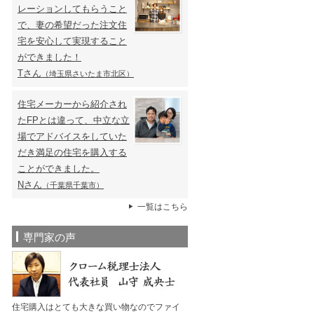
レーションしてもらうこと
で、妻の希望だった注文住
宅を安心して実現すること
ができました！
Tさん
（埼玉県さいたま市北区）
住宅メーカーから紹介され
たFPとは違って、中立な立
場でアドバイスをしていた
だき満足の住宅を購入する
ことができました。
Nさん
（千葉県千葉市）
一覧はこちら
専門家の声
住宅購入はとても大きな買い物なのでファイ