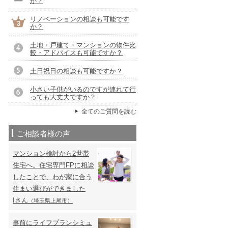
か？
リノベーションの相談も可能です
か？
土地・戸建て・マンションの物件比
較・アドバイスも可能ですか？
土日祝日の相談も可能ですか？
小さい子供がいるのですが連れて行
っても大丈夫ですか？
全てのご質問を読む
ご相談者様の声
マンション検討から2世帯
住宅へ。住宅専門FPに相談
したことで、わが家に合う
住まい選びができました
Iさん
（埼玉県上尾市）
事前にライフプランシミュ