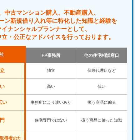
、中古マンション購入、不動産購入、
ーン新規借り入れ等に特化した知識と経験を
ァイナンシャルプランナーとして、
中立・公正なアドバイスを行っております。
社
FP事務所
他の住宅相談窓口
立
独立
保険代理店など
い
高い
低い
広い
事務所により違いあり
扱う商品に偏る
門
住宅専門ではない
扱う商品に偏った知識
取得者のた