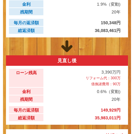
金利
1.9%（変動)
マンガで見る「おうちの買い方相談室 さいたま」
残期間
20年
アクセス
毎月の返済額
150,348円
会社概要
総返済額
36,083,461円
ライフプラン
ご相談事例
よくあるご質問
見直し後
住宅ローン返済シミュレーション
3,390万円
ローン残高
【外部リンク】一般社団法人 住宅購入支援協会
リフォーム代：300万
借換諸費用：90万
【外部リンク】日本全国70店舗 おうちの買い方相談室グループ
金利
0.6%（変動)
サイト
残期間
20年
毎月の返済額
149,929円
総返済額
35,983,011円