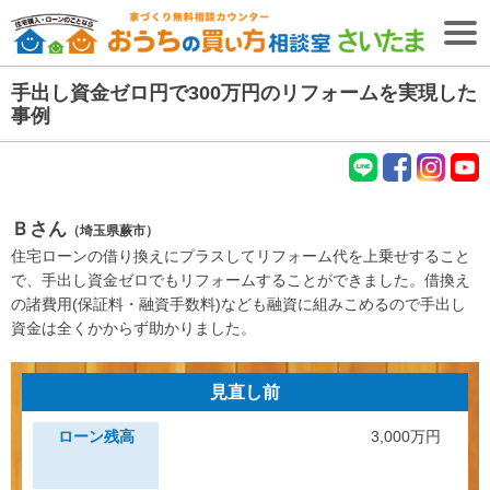
手出し資金ゼロ円で300万円のリフォームを実現した
無料相談予約
事例
【無料・2026年8月9日開催】
失敗しない住宅購入・住宅ローンセミナー
LIN
fac
Inst
You
ＴＯＰ
E
ebo
agr
tub
Ｂさん
（埼玉県蕨市）
ok
am
e
住宅購入専門
住宅ローンの借り換えにプラスしてリフォーム代を上乗せすること
ファイナンシャル
プランナー
紹介
(FP)
で、手出し資金ゼロでもリフォームすることができました。借換え
の諸費用(保証料・融資手数料)なども融資に組みこめるので手出し
初めての
お客様へ
資金は全くかからず助かりました。
ファイナンシャル
プランナー
コラム
(FP)
見直し前
ご相談の流れ
ご相談者様の声
ローン残高
3,000万円
ご相談エリア