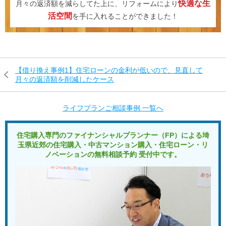
快適な生
月々の返済額を減らしてた上に、リフォームにより
活空間
を手に入れることができました！
LINE
facebook
Instagram
Youtube
【借り換え事例1】住宅ローンの金利が低いので、見直して
月々の返済額を削減したケース
ライフプランご相談事例 一覧へ
住宅購入専門のファイナンシャルプランナー（FP）による
埼
玉県近郊の住宅購入・中古マンション購入・住宅ローン・リ
ノベーションの
無料相談予約 受付中です。