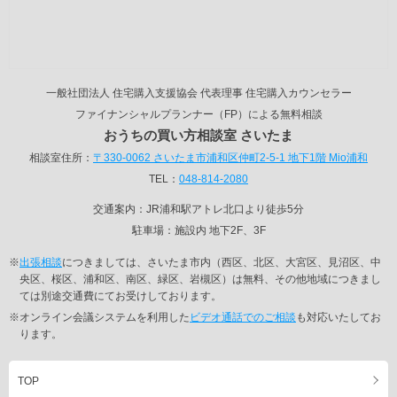
一般社団法人 住宅購入支援協会 代表理事 住宅購入カウンセラー
ファイナンシャルプランナー（FP）による無料相談
おうちの買い方相談室 さいたま
相談室住所：
〒330-0062 さいたま市浦和区仲町2-5-1 地下1階 Mio浦和
TEL：
048-814-2080
交通案内：JR浦和駅アトレ北口より徒歩5分
駐車場：施設内 地下2F、3F
※
出張相談
につきましては、さいたま市内（西区、北区、大宮区、見沼区、中
央区、桜区、浦和区、南区、緑区、岩槻区）は無料、その他地域につきまし
ては別途交通費にてお受けしております。
※オンライン会議システムを利用した
ビデオ通話でのご相談
も対応いたしてお
ります。
TOP