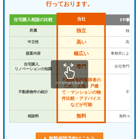
行っております。
当社
住宅購入相談の比較
FP事務所
独立
所属
独立
高い
中立性
高い
幅広い
提案内容
事務所により違
住宅購入、
専門
住宅専門では
リノベーションの知識
不動産免許取得者の
スクロールできます
ため、土地・戸建
不動産物件の紹介
不可
て・マンションの物
件比較・アドバイス
などが可能
無料
相談料
無料 or 有
無料相談予約はこちら