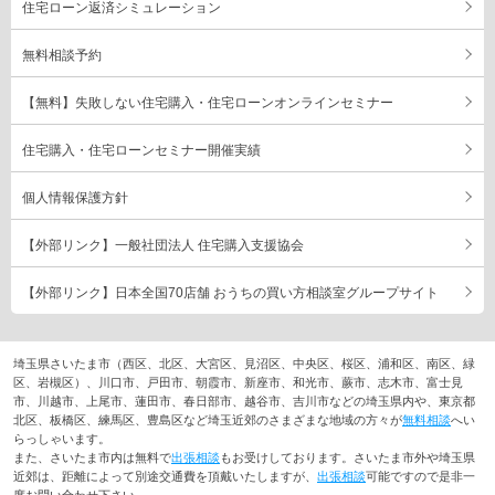
住宅ローン返済シミュレーション
無料相談予約
【無料】失敗しない住宅購入・住宅ローンオンラインセミナー
住宅購入・住宅ローンセミナー開催実績
個人情報保護方針
【外部リンク】一般社団法人 住宅購入支援協会
【外部リンク】日本全国70店舗 おうちの買い方相談室グループサイト
埼玉県さいたま市（西区、北区、大宮区、見沼区、中央区、桜区、浦和区、南区、緑
区、岩槻区）、川口市、戸田市、朝霞市、新座市、和光市、蕨市、志木市、富士見
市、川越市、上尾市、蓮田市、春日部市、越谷市、吉川市などの埼玉県内や、東京都
北区、板橋区、練馬区、豊島区など埼玉近郊のさまざまな地域の方々が
無料相談
へい
らっしゃいます。
また、さいたま市内は無料で
出張相談
もお受けしております。さいたま市外や埼玉県
近郊は、距離によって別途交通費を頂戴いたしますが、
出張相談
可能ですので是非一
度お問い合わせ下さい。