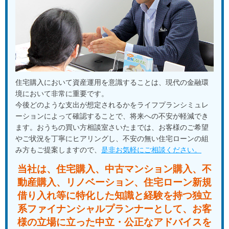
住宅購入において資産運用を意識することは、現代の金融環
境において非常に重要です。
今後どのような支出が想定されるかをライフプランシミュレ
ーションによって確認することで、将来への不安が軽減でき
ます。おうちの買い方相談室さいたまでは、お客様のご希望
やご状況を丁寧にヒアリングし、不安の無い住宅ローンの組
み方もご提案しますので、
是非お気軽にご相談ください。
当社は、住宅購入、中古マンション購入、不
動産購入、
リノベーション、住宅ローン新規
借り入れ等に特化した知識と経験を
持つ独立
系ファイナンシャルプランナーとして、
お客
様の立場に立った中立・公正なアドバイスを